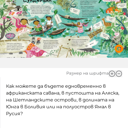
Игри
Фантазирай
Кои сме ние?
Приказки
История на изкуството
За вас, родители
Музикална кутийка
БНР
БНР Новини
От соул до рокендрол
Архивен фонд на БНР
Междучасие
Размер на шрифта
Яйцето на света
Как можете да бъдете едновременно в
Къщата
африканската савана, в пустошта на Аляска,
на Шетландските острови, в долината на
Златната ябълка
Юнга в Боливия или на полуостров Ямал в
Русия?
Непознатите думи
Като Айнщайн