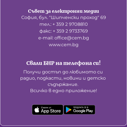
Съвет за електронни медии
София, бул. "Шипченски проход" 69
тел.: + 359 2 9708810
факс: + 359 2 9733769
е-mail: office@cem.bg
www.cem.bg
Свали БНР на телефона си!
Получи достъп до любимото си 
радио, подкасти, новини и детско 
съдържание. 

Всичко в едно приложение!