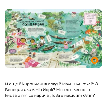
Домашен любимец
Питаме Ви
До ре ми
И още в кирпичения град в Мали, или пък във
Венеция или в Ню Йорк? Много е лесно – с
книга и тя се нарича „Това е нашият свят“.