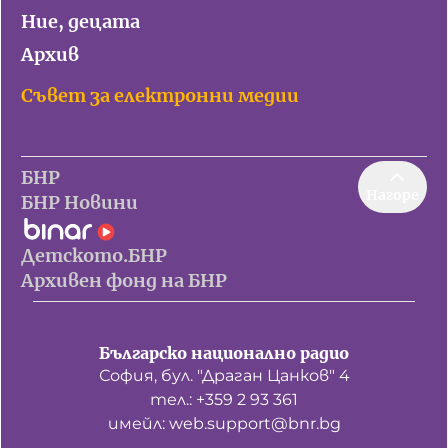
Ние, децата
Архив
Съвет за електронни медии
БНР
Нагоре
БНР Новини
Детското.БНР
Архивен фонд на БНР
Българско национално радио
София, бул. "Драган Цанков" 4
тел.: +359 2 93 361
имейл: web.support@bnr.bg