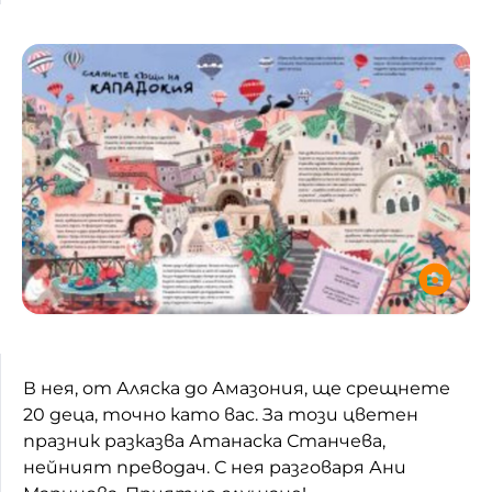
В нея, от Аляска до Амазония, ще срещнете
20 деца, точно като вас. За този цветен
празник разказва Атанаска Станчева,
нейният преводач. С нея разговаря Ани