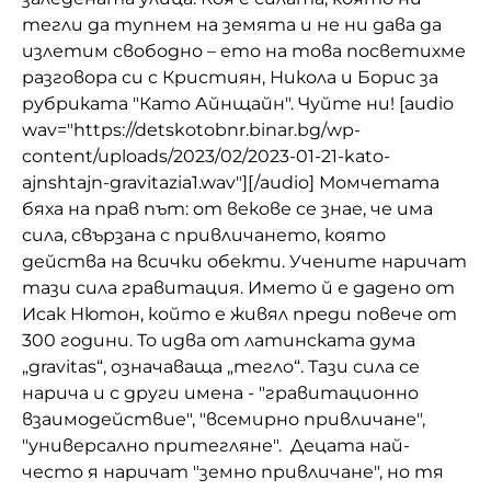
тегли да тупнем на земята и не ни дава да
Домашен любимец
излетим свободно – ето на това посветихме
разговора си с Кристиян, Никола и Борис за
Питаме Ви
рубриката "Като Айнщайн". Чуйте ни! [audio
До ре ми
wav="https://detskotobnr.binar.bg/wp-
content/uploads/2023/02/2023-01-21-kato-
ajnshtajn-gravitazia1.wav"][/audio] Момчетата
бяха на прав път: от векове се знае, че има
сила, свързана с привличането, която
действа на всички обекти. Учените наричат
тази сила гравитация. Името й е дадено от
Исак Нютон, който е живял преди повече от
300 години. То идва от латинската дума
„gravitas“, означаваща „тегло“. Тази сила се
нарича и с други имена - "гравитационно
взаимодействие", "всемирно привличане",
"универсално притегляне". Децата най-
често я наричат "земно привличане", но тя