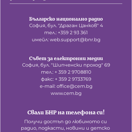
Българско национално радио
София, бул. "Драган Цанков" 4
тел.: +359 2 93 361
имейл: web.support@bnr.bg
Съвет за електронни медии
София, бул. "Шипченски проход" 69
тел.: + 359 2 9708810
факс: + 359 2 9733769
е-mail: office@cem.bg
www.cem.bg
Свали БНР на телефона си!
Получи достъп до любимото си 
радио, подкасти, новини и детско 