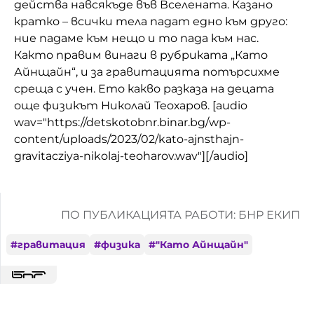
действа навсякъде във Вселената. Казано
кратко – всички тела падат едно към друго:
ние падаме към нещо и то пада към нас.
Както правим винаги в рубриката „Като
Айнщайн“, и за гравитацията потърсихме
среща с учен. Ето какво разказа на децата
още физикът Николай Теохаров. [audio
wav="https://detskotobnr.binar.bg/wp-
content/uploads/2023/02/kato-ajnsthajn-
gravitacziya-nikolaj-teoharov.wav"][/audio]
ПО ПУБЛИКАЦИЯТА РАБОТИ: БНР ЕКИП
#
гравитация
#
физика
#
"Като Айнщайн"