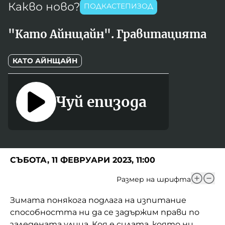
Какво ново?
ПОДКАСТЕПИЗОД
Игри
Фантазирай
"Като Айнщайн". Гравитацията
Кои сме ние?
Приказки
История на изкуството
КАТО АЙНЩАЙН
За вас, родители
Музикална кутийка
БНР
БНР Новини
От соул до рокендрол
Чуй епизода
Архивен фонд на БНР
Междучасие
Яйцето на света
Къщата
СЪБОТА, 11 ФЕВРУАРИ 2023, 11:00
Златната ябълка
Размер на шрифта
Непознатите думи
Зимата понякога подлага на изпитание
способността ни да се задържим прави по
Като Айнщайн
заледената улица. Коя е силата, която ни