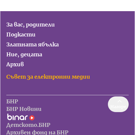
За вас, родители
Подкасти
Златната ябълка
Ние, децата
Архив
Съвет за електронни медии
БНР
Нагоре
БНР Новини
Детското.БНР
Архивен фонд на БНР