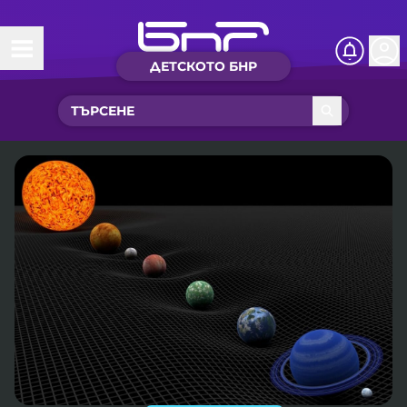
ДЕТСКОТО БНР
Начало
Какво ново?
Рубрики с вълшебства
Детско радио
Чуйте
Новините на детски език
Искри
Приказки
Интересен архив
Песнички
Нашите гости