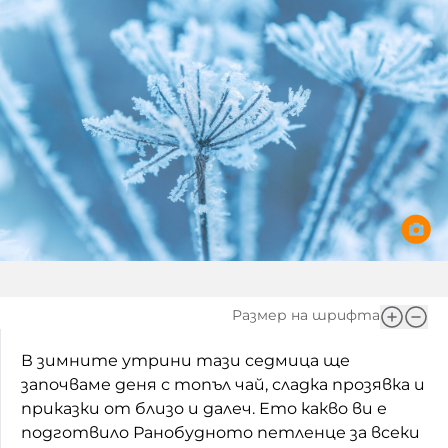
Игри
Фантазирай
Кои сме ние?
Приказки
История на изкуството
За вас, родители
Музикална кутийка
БНР
БНР Новини
От соул до рокендрол
Архивен фонд на БНР
Междучасие
Яйцето на света
Къщата
Размер на шрифта
Златната ябълка
В зимните утрини тази седмица ще
започваме деня с топъл чай, сладка прозявка и
Непознатите думи
приказки от близо и далеч. Ето какво ви е
подготвило Ранобудното петленце за всеки
Като Айнщайн