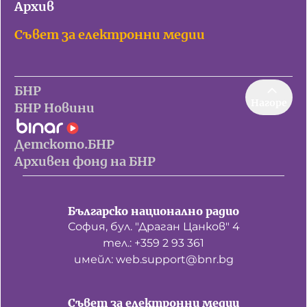
Архив
Съвет за електронни медии
БНР
Нагоре
БНР Новини
Детското.БНР
Архивен фонд на БНР
Българско национално радио
София, бул. "Драган Цанков" 4
тел.: +359 2 93 361
имейл: web.support@bnr.bg
Съвет за електронни медии