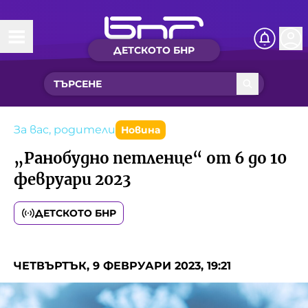
ДЕТСКОТО БНР
Начало
Какво ново?
Рубрики с вълшебства
За вас, родители
Новина
„Ранобудно петленце“ от 6 до 10
Детско радио
февруари 2023
Чуйте
ДЕТСКОТО БНР
Новините на детски език
Искри
Приказки
ЧЕТВЪРТЪК, 9 ФЕВРУАРИ 2023, 19:21
Интересен архив
Песнички
Нашите гости