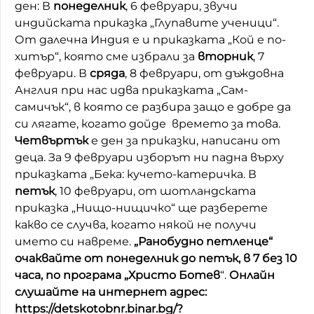
ден: В
понеделник
, 6 февруари, звучи
Домашен любимец
индийската приказка „Глупавите ученици“.
От далечна Индия е и приказката „Кой е по-
Питаме Ви
хитър“, която сме избрали за
вторник
, 7
февруари. В
сряда
, 8 февруари, от дъждовна
До ре ми
Англия при нас идва приказката „Сам-
самичък“, в която се разбира защо е добре да
си лягате, когато дойде времето за това.
Четвъртък
е ден за приказки, написани от
деца. За 9 февруари изборът ни падна върху
приказката „Бека: кучето-катеричка. В
петък
, 10 февруари, от шотландската
приказка „Нищо-нищичко“ ще разберете
какво се случва, когато някой не получи
името си навреме.
„Ранобудно петленце“
очаквайте от понеделник до петък, в 7 без 10
часа, по програма „Христо Ботев
“.
Онлайн
слушайте на интернет адрес:
https://detskotobnr.binar.bg/?