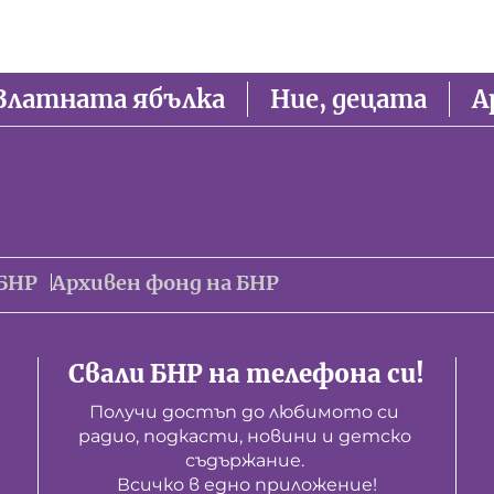
Златната ябълка
Ние, децата
А
БНР
Архивен фонд на БНР
Свали БНР на телефона си!
Получи достъп до любимото си 
радио, подкасти, новини и детско 
съдържание. 

Всичко в едно приложение!