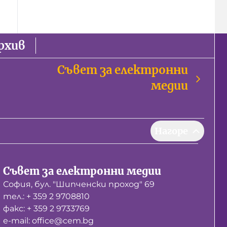
рхив
Съвет за електронни
медии
Нагоре
Съвет за електронни медии
София, бул. "Шипченски проход" 69
тел.: + 359 2 9708810
факс: + 359 2 9733769
е-mail: office@cem.bg