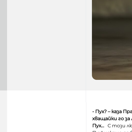
- Пух? – каза Пр
хващайки го за 
Пух…
С този лю