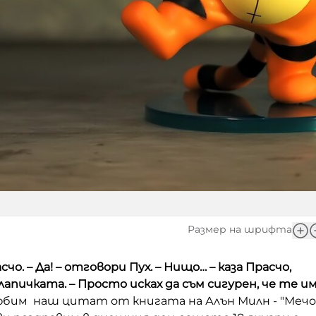
Размер на шрифта
асчо.
– Да! – отговори Пух.
– Нищо… – каза Прасчо,
лапичката. – Просто исках да съм сигурен, че те им
бим наш цитат от книгата на Алън Милн - "Мечо