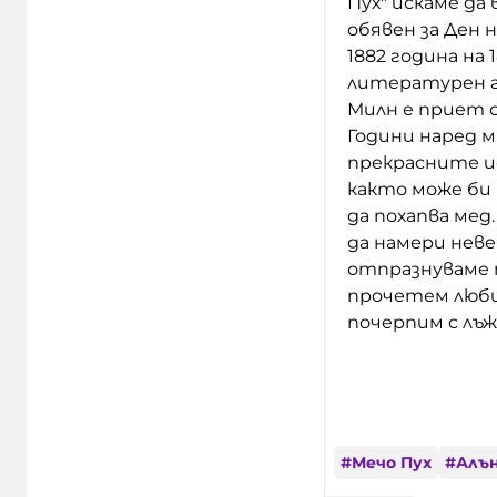
Пух" искаме да
обявен за Ден н
1882 година на
литературен г
Милн е приет 
Години наред 
прекрасните и
както може би 
да похапва мед
да намери нев
отпразнуваме 
прочетем любим
почерпим с лъж
#
Мечо Пух
#
Алъ