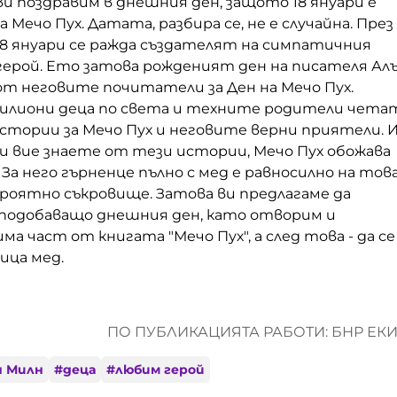
 ви поздравим в днешния ден, защото 18 януари е
а Мечо Пух. Датата, разбира се, не е случайна. През
 18 януари се ражда създателят на симпатичния
ерой. Ето затова рожденият ден на писателя Ал
от неговите почитатели за Ден на Мечо Пух.
милиони деца по света и техните родители чета
стории за Мечо Пух и неговите верни приятели. 
и вие знаете от тези истории, Мечо Пух обожава
. За него гърненце пълно с мед е равносилно на тов
ероятно съкровище. Затова ви предлагаме да
подобаващо днешния ден, като отворим и
а част от книгата "Мечо Пух", а след това - да се
ица мед.
ПО ПУБЛИКАЦИЯТА РАБОТИ: БНР ЕК
н Милн
#
деца
#
любим герой