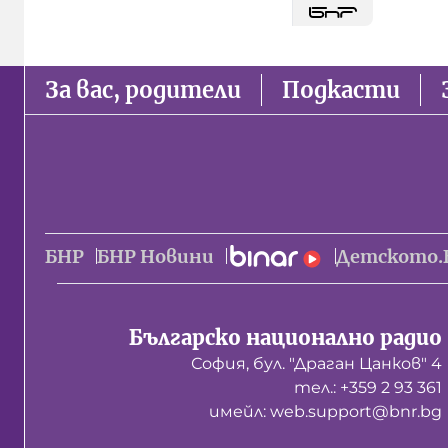
За вас, родители
Подкасти
БНР
БНР Новини
Детското.
Българско национално радио
София, бул. "Драган Цанков" 4
тел.: +359 2 93 361
имейл: web.support@bnr.bg