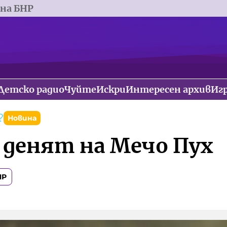
 на БНР
Детско радио
Чуйте
Искри
Интересен архив
Иг
?
Новина
е денят на Мечо Пух
НР