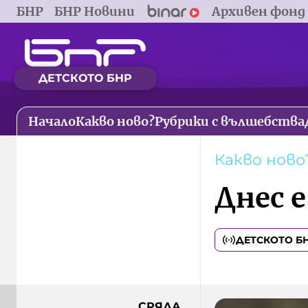
БНР
БНР Новини
Архивен фонд
ДЕТСКОТО БНР
Начало
Какво ново?
Рубрики с вълшебства
Какво ново
Днес 
ДЕТСКОТО Б
СРЯДА