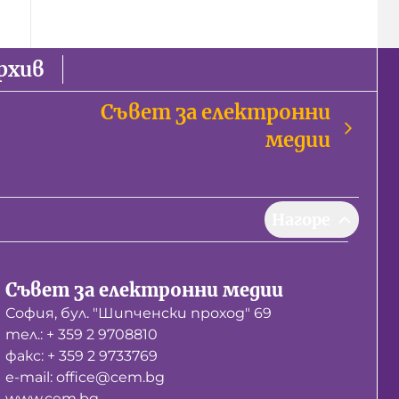
рхив
Съвет за електронни
медии
Нагоре
Съвет за електронни медии
София, бул. "Шипченски проход" 69
тел.: + 359 2 9708810
факс: + 359 2 9733769
е-mail: office@cem.bg
www.cem.bg