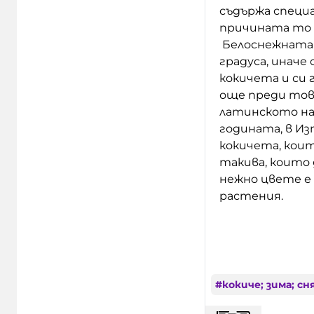
съдържа специ
причината то д
Белоснежната 
градуса, иначе
кокичета и си
още преди тов
латинското на
годината, в И
кокичета, коит
такива, които 
нежно цвете е
растения.
#
кокиче; зима; сн