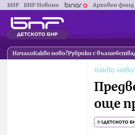
БНР
БНР Новини
Архивен фонд
ДЕТСКОТО БНР
Начало
Какво ново?
Рубрики с вълшебства
Какво ново
Предв
още п
ДЕТСКОТО Б