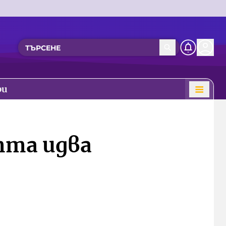
ри
тта идва