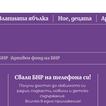
Златната ябълка
Ние, децата
А
БНР
Архивен фонд на БНР
Свали БНР на телефона си!
Получи достъп до любимото си 
радио, подкасти, новини и детско 
съдържание. 

Всичко в едно приложение!