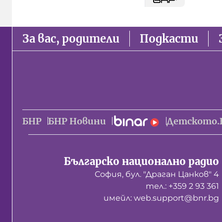
За вас, родители
Подкасти
БНР
БНР Новини
Детското.
Българско национално радио
София, бул. "Драган Цанков" 4
тел.: +359 2 93 361
имейл: web.support@bnr.bg