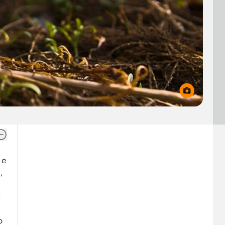
 е
,
и
о