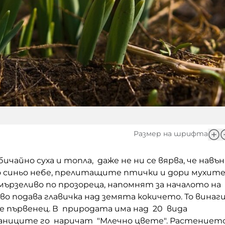
Размер на шрифта
бичайно суха и топла, даже не ни се вярва, че навън
о синьо небе, прелитащите птички и дори мухите
ързеливо по прозореца, напомнят за началото на
о подава главичка над земята кокичето. То винаг
а е първенец. В природата има над 20 вида
аниците го наричат "Млечно цвете". Растениет