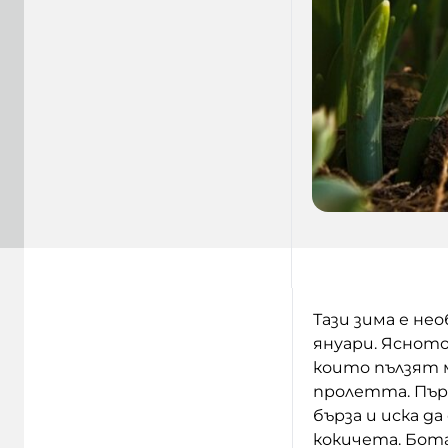
Тази зима е нео
януари. Яснот
които пълзят м
пролетта. Първ
бърза и иска д
кокичета. Бот