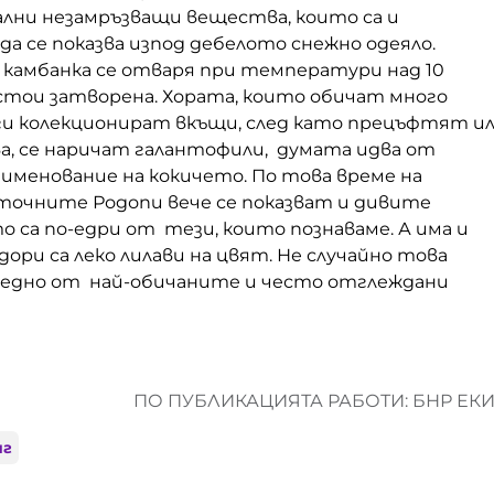
ални незамръзващи вещества, които са и
а се показва изпод дебелото снежно одеяло.
камбанка се отваря при температури над 10
 стои затворена. Хората, които обичат много
 ги колекционират вкъщи, след като прецъфтят и
а, се наричат галантофили, думата идва от
именование на кокичето. По това време на
зточните Родопи вече се показват и дивите
о са по-едри от тези, които познаваме. А има и
дори са леко лилави на цвят. Не случайно това
 едно от най-обичаните и често отглеждани
ПО ПУБЛИКАЦИЯТА РАБОТИ: БНР ЕК
яг