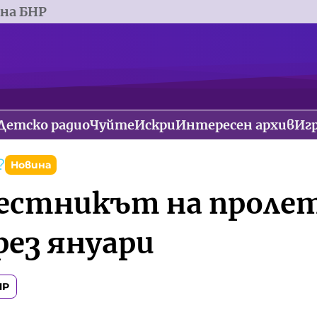
 на БНР
Детско радио
Чуйте
Искри
Интересен архив
Иг
?
Новина
естникът на проле
рез януари
НР