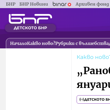
БНР
БНР Новини
Архивен фонд
ДЕТСКОТО БНР
Начало
Какво ново?
Рубрики с вълшебства
Какво ново
„Рано
януар
ДЕТСКОТО Б