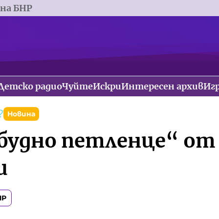
 на БНР
Детско радио
Чуйте
Искри
Интересен архив
Иг
?
Новина
будно петленце“ от 
и
НР