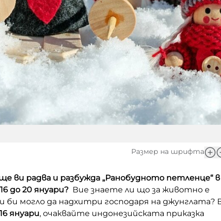
Размер на шрифта
 ще ви радва и разбужда „Ранобудното петленце“ в
6 до 20 януари?
Вие знаете ли що за животно е
и би могло да надхитри господаря на джунглата? 
16 януари
, очаквайте индонезийската приказка