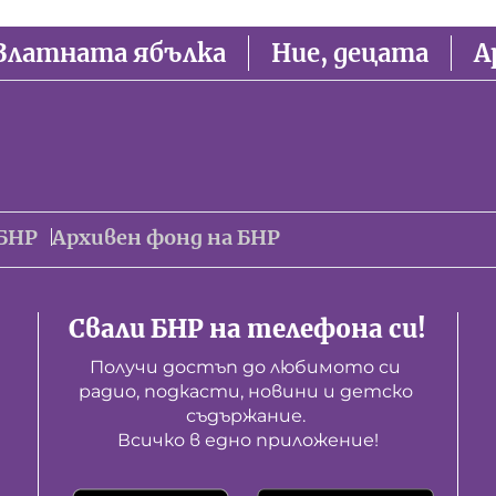
Златната ябълка
Ние, децата
А
БНР
Архивен фонд на БНР
Свали БНР на телефона си!
Получи достъп до любимото си 
радио, подкасти, новини и детско 
съдържание. 

Всичко в едно приложение!