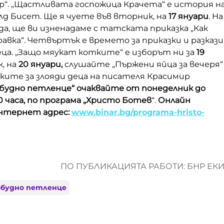
р“. „Щастливата госпожица Крачета“ е история н
д Бисет. Ще я чуете във вторник, на
17 януари
. На
ряда, ще ви изненадаме с татската приказка „Как
авка“. Четвъртък е времето за приказки и разкази
ца. „Защо мяукат котките“ е изборът ни за
19
к, на
20 януари,
слушайте „Пържени яйца за вечеря“ 
ките за злояди деца на писателя Красимир
будно петленце“ очаквайте от понеделник до
10 часа, по програма „Христо Ботев
“.
Онлайн
нтернет адрес:
www.binar.bg/programa-hristo-
ПО ПУБЛИКАЦИЯТА РАБОТИ: БНР ЕК
обудно петленце