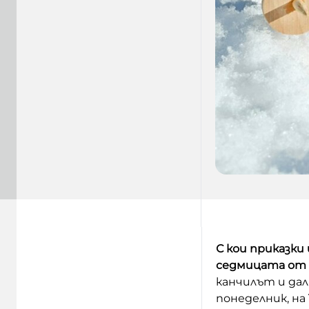
С кои приказки
седмицата от 1
канчилът и дал
понеделник, на