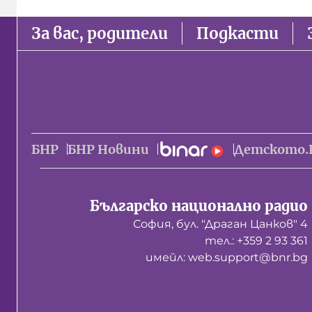
За вас, родители
Подкасти
БНР
БНР Новини
Детското.
Българско национално радио
София, бул. "Драган Цанков" 4
тел.: +359 2 93 361
имейл: web.support@bnr.bg