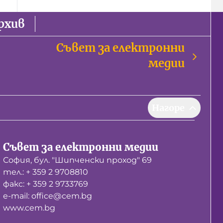
рхив
Съвет за електронни
медии
Нагоре
Съвет за електронни медии
София, бул. "Шипченски проход" 69
тел.: + 359 2 9708810
факс: + 359 2 9733769
е-mail: office@cem.bg
www.cem.bg