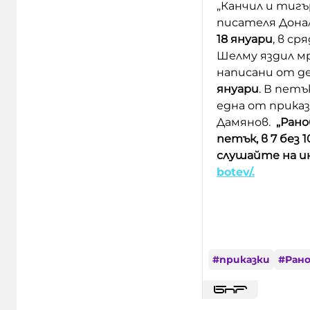
„Канчил и тигъ
писателя Донал
18 януари
, в с
Шелму яздил мр
написани от де
януари
. В петъ
една от приказ
Дамянов.
„Рано
петък, в 7 без 
слушайте на и
botev/.
#
приказки
#
Ран