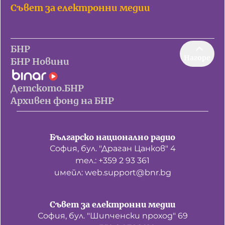
Съвет за електронни медии
БНР
Нагоре
БНР Новини
Детското.БНР
Архивен фонд на БНР
Българско национално радио
София, бул. "Драган Цанков" 4
тел.: +359 2 93 361
имейл: web.support@bnr.bg
Съвет за електронни медии
София, бул. "Шипченски проход" 69