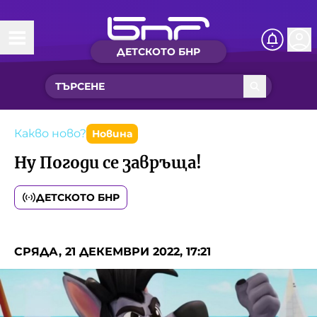
ДЕТСКОТО БНР
Начало
Какво ново?
Рубрики с вълшебства
Какво ново?
Новина
Ну Погоди се завръща!
Детско радио
ДЕТСКОТО БНР
Чуйте
Новините на детски език
Искри
СРЯДА, 21 ДЕКЕМВРИ 2022, 17:21
Приказки
Интересен архив
Песнички
Нашите гости