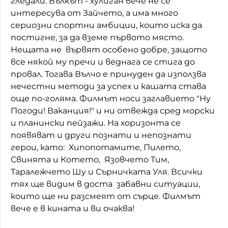
гледали. Вълкът - хулиган вече не се
интересува от Зайчето, а има много
Домашен любимец
сериозни спортни амбиции, които иска да
Питаме Ви
постигне, за да вземе първото място.
Нещата не вървят особено добре, защото
До ре ми
все някой му пречи и веднага се стига до
провал. Тогава Вълчо е принуден да използва
нечестни методи за успех и кашата става
още по-голяма. Филмът носи заглавието "Ну
Погоди! Ваканция!" и ни отвежда сред морски
и планински пейзажи. На хоризонта се
появяват и други познати и непознати
герои, като: Хипопотамите, Пилето,
Свинята и Котето, Язовчето Тим,
Таралежчето Шу и Сърничката Уля. Всички
тях ще видим в доста забавни ситуации,
които ще ни разсмеят от сърце. Филмът
вече е в кината и ви очаква!