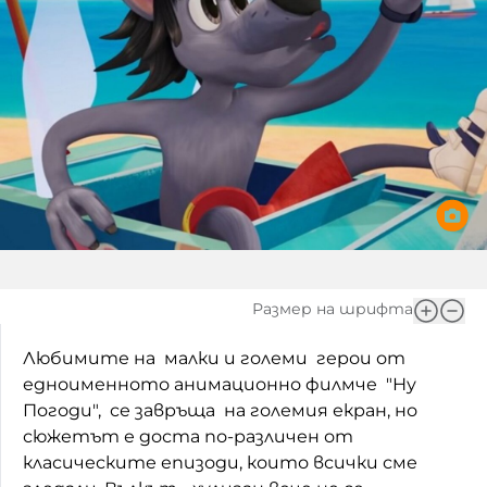
Игри
Фантазирай
Кои сме ние?
Приказки
История на изкуството
За вас, родители
Музикална кутийка
БНР
БНР Новини
От соул до рокендрол
Архивен фонд на БНР
Междучасие
Яйцето на света
Размер на шрифта
Къщата
Любимите на малки и големи герои от
едноименното анимационно филмче "Ну
Златната ябълка
Погоди", се завръща на големия екран, но
Непознатите думи
сюжетът е доста по-различен от
класическите епизоди, които всички сме
Като Айнщайн