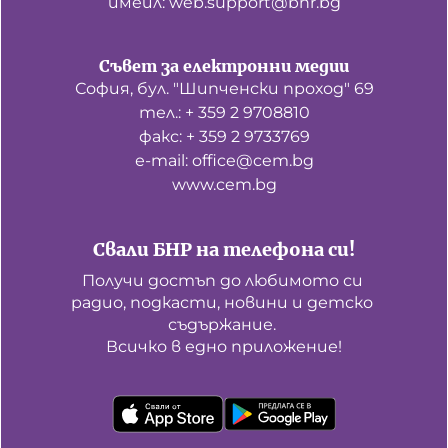
имейл: web.support@bnr.bg
Съвет за електронни медии
София, бул. "Шипченски проход" 69
тел.: + 359 2 9708810
факс: + 359 2 9733769
е-mail: office@cem.bg
www.cem.bg
Свали БНР на телефона си!
Получи достъп до любимото си 
радио, подкасти, новини и детско 
съдържание. 

Всичко в едно приложение!