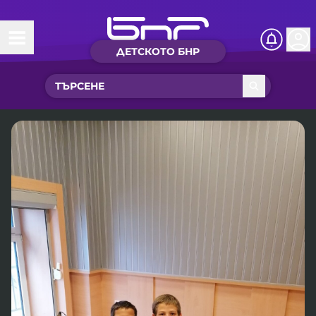
ДЕТСКОТО БНР
Начало
Какво ново?
Рубрики с вълшебства
Детско радио
Чуйте
Новините на детски език
Искри
Приказки
Интересен архив
Песнички
Нашите гости