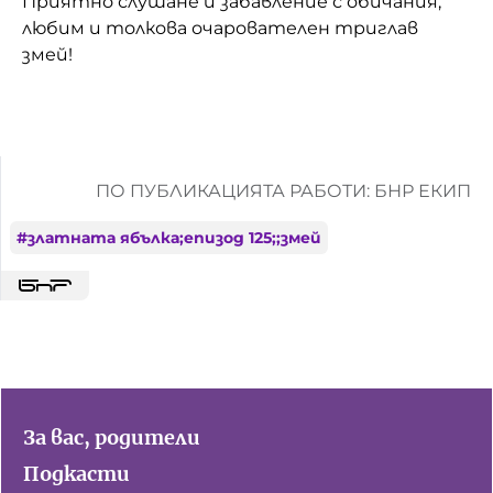
Приятно слушане и забавление с обичания,
любим и толкова очарователен триглав
змей!
ПО ПУБЛИКАЦИЯТА РАБОТИ: БНР ЕКИП
#
златната ябълка;епизод 125;;змей
За вас, родители
Подкасти