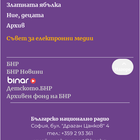
Златната ябълка
Ние, децата
Архив
Съвет за електронни медии
БНР
Нагоре
БНР Новини
Детското.БНР
Архивен фонд на БНР
Българско национално радио
София, бул. "Драган Цанков" 4
тел.: +359 2 93 361