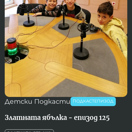
Игри
Фантазирай
Кои сме ние?
Приказки
История на изкуството
За вас, родители
Музикална кутийка
БНР
БНР Новини
От соул до рокендрол
Архивен фонд на БНР
Междучасие
Яйцето на света
Къщата
Детски Подкасти
ПОДКАСТЕПИЗОД
Златната ябълка
Златната ябълка - епизод 125
Непознатите думи
Като Айнщайн