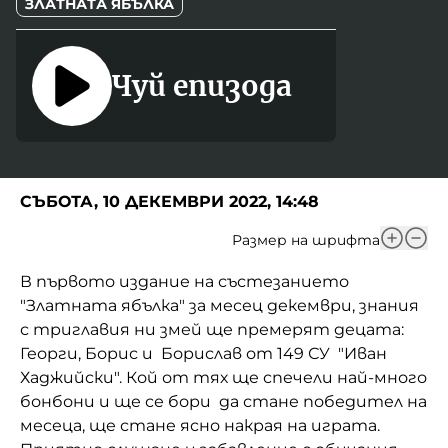
ЗЛАТНАТА ЯБЪЛКА
Домашен любимец
Питаме Ви
Чуй епизода
До ре ми
СЪБОТА, 10 ДЕКЕМВРИ 2022, 14:48
Размер на шрифта
В първото издание на състезанието
"Златната ябълка" за месец декември, знания
с триглавия ни змей ще премерят децата:
Георги, Борис и Борислав от 149 СУ "Иван
Хаджийски". Кой от тях ще спечели най-много
бонбони и ще се бори да стане победител на
месеца, ще стане ясно накрая на играта.