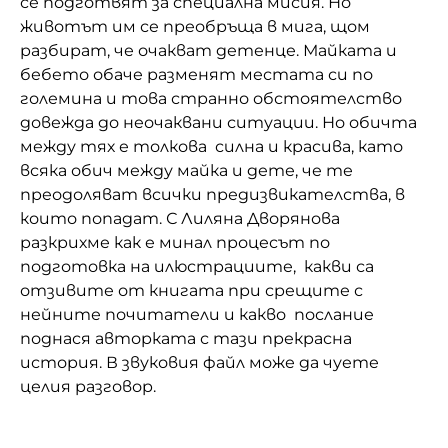
се подготвят за специална мисия. Но
животът им се преобръща в мига, щом
разбират, че очакват детенце. Майката и
бебето обаче разменят местата си по
големина и това странно обстоятелство
довежда до неочаквани ситуации. Но обичта
между тях е толкова силна и красива, като
всяка обич между майка и дете, че те
преодоляват всички предизвикателства, в
които попадат. С Лиляна Дворянова
разкрихме как е минал процесът по
подготовка на илюстрациите, какви са
отзивите от книгата при срещите с
нейните почитатели и какво послание
поднася авторката с тази прекрасна
история. В звуковия файл може да чуете
целия разговор.