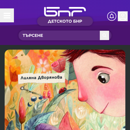
ДЕТСКОТО БНР
Начало
Какво ново?
Рубрики с вълшебства
Детско радио
Чуйте
Новините на детски език
Искри
Приказки
Интересен архив
Песнички
Нашите гости