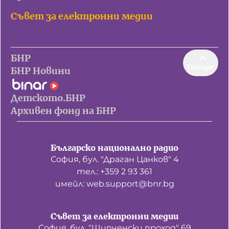
Съвет за електронни медии
БНР
Нагоре
БНР Новини
Детското.БНР
Архивен фонд на БНР
Българско национално радио
София, бул. "Драган Цанков" 4
тел.: +359 2 93 361
имейл: web.support@bnr.bg
Съвет за електронни медии
София, бул. "Шипченски проход" 69