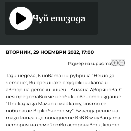
Домашен любимец
Чуй епизода
Питаме Ви
До ре ми
ВТОРНИК, 29 НОЕМВРИ 2022, 17:00
Размер на шрифта
Тази неделя, в новата ни рубрика "Нещо за
четене", ви срещнахе с художничката и
автор на детски книги - Лиляна Дворянова. С
нея представихме необикновеното издание
"Приказка за Малчо и майка му, която се
побираше в джобчето му". Благодарение на
тази книга ще попаднете във вълнуващата
история на семейство астронавти, които