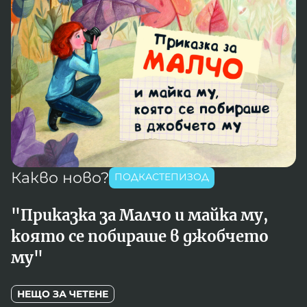
Игри
Фантазирай
Кои сме ние?
Приказки
История на изкуството
За вас, родители
Музикална кутийка
БНР
БНР Новини
От соул до рокендрол
Архивен фонд на БНР
Междучасие
Какво ново?
ПОДКАСТЕПИЗОД
Яйцето на света
"Приказка за Малчо и майка му,
Къщата
която се побираше в джобчето
Златната ябълка
му"
Непознатите думи
НЕЩО ЗА ЧЕТЕНЕ
Като Айнщайн