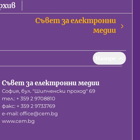
рхив
Съвет за електронни
медии
Нагоре
Съвет за електронни медии
София, бул. "Шипченски проход" 69
тел.: + 359 2 9708810
факс: + 359 2 9733769
е-mail: office@cem.bg
www.cem.bg