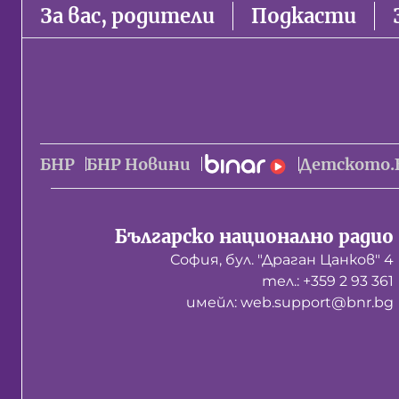
За вас, родители
Подкасти
БНР
БНР Новини
Детското.
Българско национално радио
София, бул. "Драган Цанков" 4
тел.: +359 2 93 361
имейл: web.support@bnr.bg