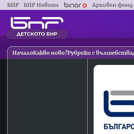
БНР
БНР Новини
Архивен фонд
ДЕТСКОТО БНР
Начало
Какво ново?
Рубрики с вълшебства