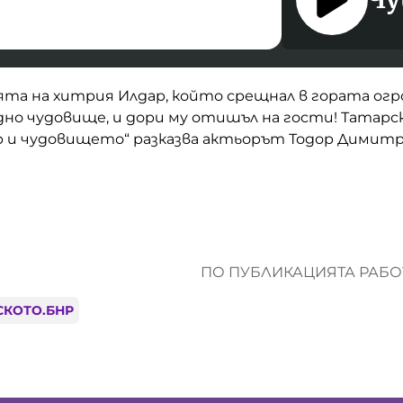
та на хитрия Илдар, който срещнал в гората огр
дно чудовище, и дори му отишъл на гости! Татар
ар и чудовището“ разказва актьорът Тодор Димит
ПО ПУБЛИКАЦИЯТА РАБОТ
СКОТО.БНР