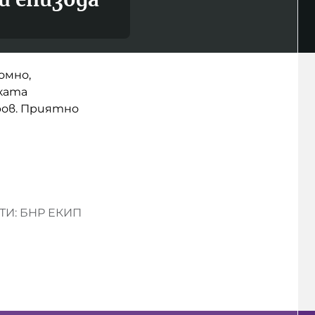
омно,
ската
ров. Приятно
И: БНР ЕКИП