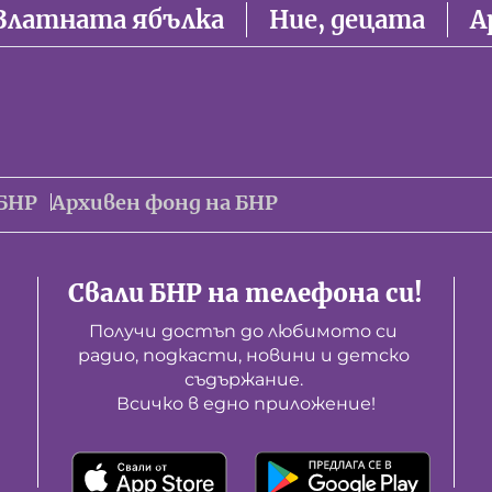
Златната ябълка
Ние, децата
А
БНР
Архивен фонд на БНР
Свали БНР на телефона си!
Получи достъп до любимото си 
радио, подкасти, новини и детско 
съдържание. 

Всичко в едно приложение!