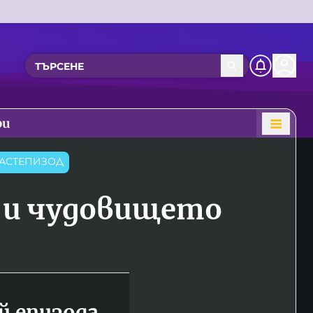
ри
АСТЕПИЗОД
 и чудовището
й епизода