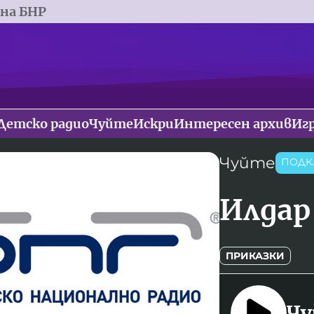
 на БНР
Детско радио
Чуйте
Искри
Интересен архив
Иг
Чуйте
ПОДК
Илдар
ПРИКАЗКИ
Чу