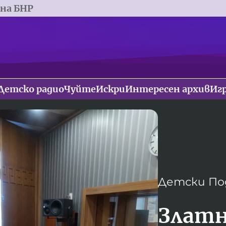
 на БНР
Детско радио
Чуйте
Искри
Интересен архив
Иг
Детски По
Златн