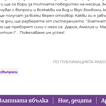
 и ще се бори за титлата победител на месеца. З
чувал с въпроси и всякакви на вид и вкус бонбони, 
 получат за всеки верен отговор. Какви ги е заб
те дни, ще разберете от състезанието "Златната
 ще преборят сили с него са: Дария, Амелия и Ма
тим I" . Пожелаваме им успех!
ПО ПУБЛИКАЦИЯТА РАБОТ
е;въпроси
Златната ябълка
Ние, децата
А