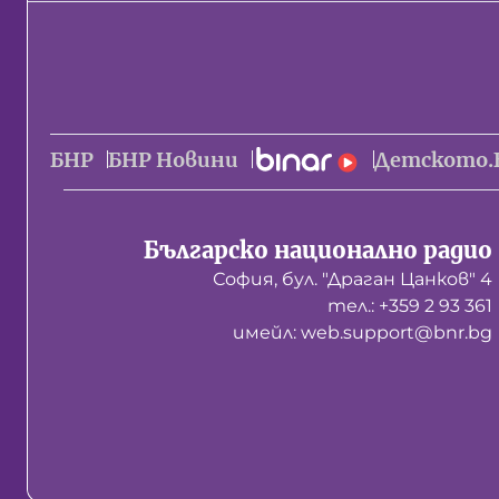
БНР
БНР Новини
Детското.
Българско национално радио
София, бул. "Драган Цанков" 4
тел.: +359 2 93 361
имейл: web.support@bnr.bg