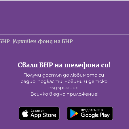
БНР
Архивен фонд на БНР
Свали БНР на телефона си!
Получи достъп до любимото си 
радио, подкасти, новини и детско 
съдържание. 

Всичко в едно приложение!