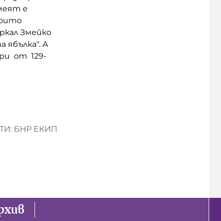
меят е
които
ъркал Змейко
 ябълка". А
ри от 129-
И: БНР ЕКИП
рхив