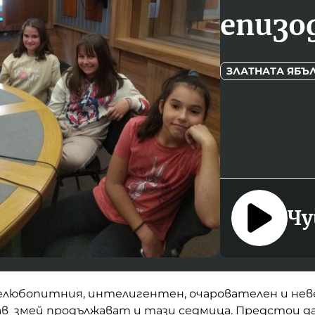
епизод
ЗЛАТНАТА ЯБЪ
Чу
любопитния, интелигентен, очарователен и не
ав змей продължават и тази седмица. Предстои д