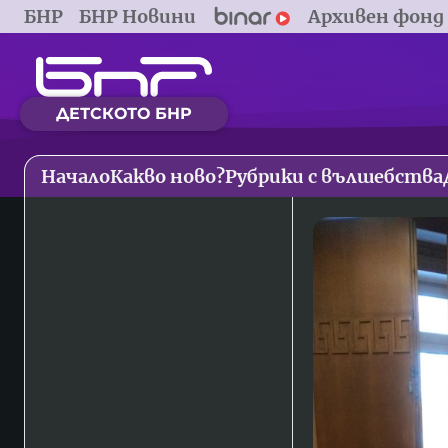
БНР
БНР Новини
Архивен фонд
ДЕТСКОТО БНР
Начало
Какво ново?
Рубрики с вълшебства