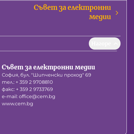
Съвет за електронни
медии
Нагоре
Съвет за електронни медии
София, бул. "Шипченски проход" 69
тел.: + 359 2 9708810
факс: + 359 2 9733769
е-mail: office@cem.bg
www.cem.bg