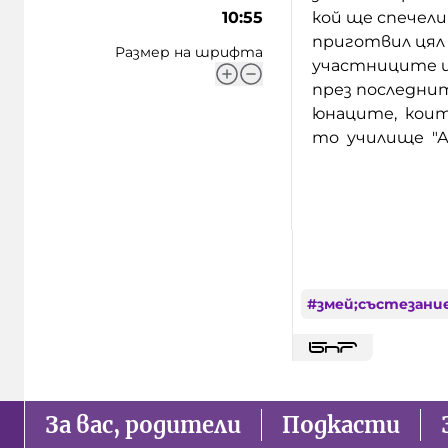
10:55
кой ще спечели
приготвил цял 
Размер на шрифта
участниците ще
през последни
юнаците, които
то училище "Ан
#
змей;състезани
За вас, родители
Подкасти