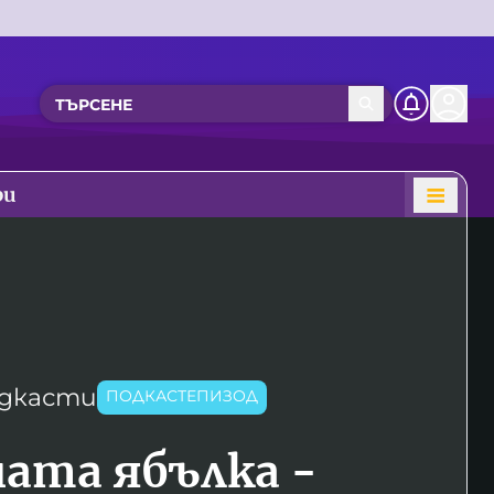
ри
дкасти
ПОДКАСТЕПИЗОД
ата ябълка -