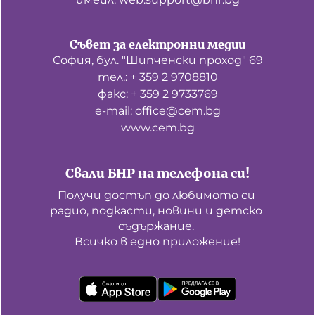
Съвет за електронни медии
София, бул. "Шипченски проход" 69
тел.: + 359 2 9708810
факс: + 359 2 9733769
е-mail: office@cem.bg
www.cem.bg
Свали БНР на телефона си!
Получи достъп до любимото си 
радио, подкасти, новини и детско 
съдържание. 

Всичко в едно приложение!