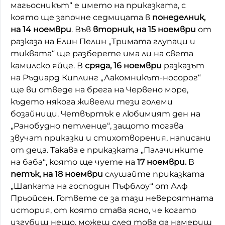
магьосникът“ е името на приказката, с
Домашен любимец
която ще започне седмицата в
понеделник,
на 14 ноември
. Във
вторник, на 15 ноември
от
Питаме Ви
разказа на Елин Пелин „Тримата глупаци и
тиквата“ ще разберете има ли на света
До ре ми
камилско яйце. В
сряда, 16 ноември
разказът
на Ръдиард Киплинг „Лакомникът-носорог“
ще ви отведе на брега на Червено море,
където някога живеели тези големи
бозайници. Четвъртък е любимият ден на
„Ранобудно петленце“, защото тогава
звучат приказки и стихотворения, написани
от деца. Такава е приказката „Палачинките
на баба“, която ще чуете на
17 ноември.
В
петък, на 18 ноември
слушайте приказката
„Шапката на господин Пъфблоу“ от Алф
Прьойсен. Гответе се за тази невероятната
история, от която става ясно, че когато
изгубиш нещо, можеш след това да намериш