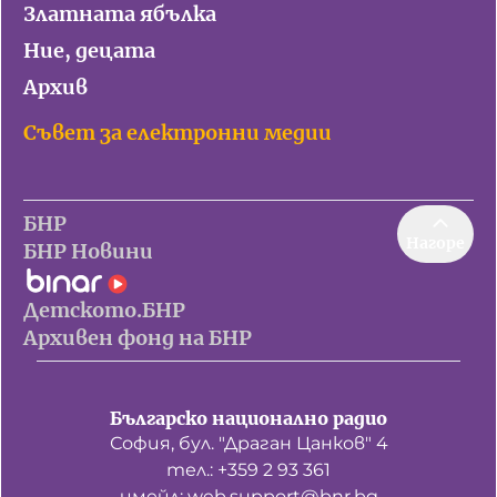
Златната ябълка
Ние, децата
Архив
Съвет за електронни медии
БНР
Нагоре
БНР Новини
Детското.БНР
Архивен фонд на БНР
Българско национално радио
София, бул. "Драган Цанков" 4
тел.: +359 2 93 361
имейл: web.support@bnr.bg