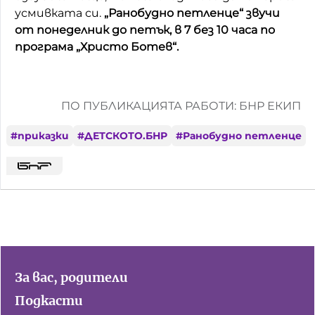
усмивката си.
„Ранобудно петленце“ звучи
от понеделник до петък, в 7 без 10 часа по
програма „Христо Ботев“.
ПО ПУБЛИКАЦИЯТА РАБОТИ: БНР ЕКИП
#
приказки
#
ДЕТСКОТО.БНР
#
Ранобудно петленце
За вас, родители
Подкасти