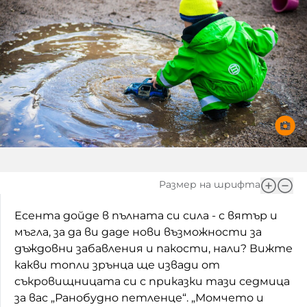
Игри
Фантазирай
Кои сме ние?
Приказки
История на изкуството
За вас, родители
Музикална кутийка
БНР
БНР Новини
От соул до рокендрол
Архивен фонд на БНР
Междучасие
Размер на шрифта
Яйцето на света
Есента дойде в пълната си сила - с вятър и
Къщата
мъгла, за да ви даде нови възможности за
Златната ябълка
дъждовни забавления и пакости, нали? Вижте
какви топли зрънца ще извади от
Непознатите думи
съкровищницата си с приказки тази седмица
за вас „Ранобудно петленце“. „Момчето и
Като Айнщайн