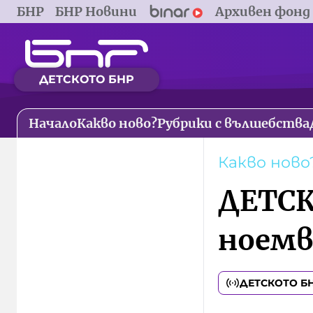
БНР
БНР Новини
Архивен фонд
ДЕТСКОТО БНР
Начало
Какво ново?
Рубрики с вълшебства
Какво ново
ДЕТСК
ноемв
ДЕТСКОТО Б