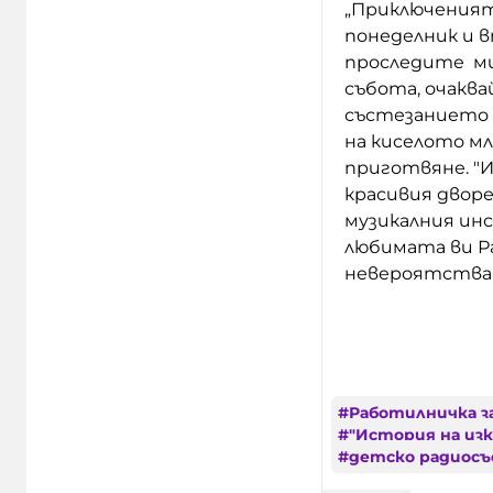
„Приключенията
понеделник и 
проследите мин
събота, очакв
състезанието з
на киселото мл
приготвяне. "И
красивия дворе
музикалния инс
любимата ви Р
невероятстван
#
Работилничка з
#
"История на из
#
детско радиосъ