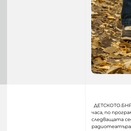
ДЕТСКОТО.БНР 
часа, по прогр
следващата се
радиотеатъра 