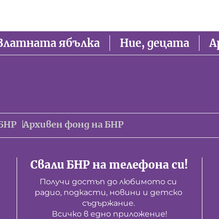
Златната ябълка
Ние, децата
А
БНР
Архивен фонд на БНР
Свали БНР на телефона си!
Получи достъп до любимото си 
радио, подкасти, новини и детско 
съдържание. 

Всичко в едно приложение!