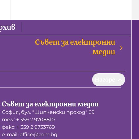
рхив
Съвет за електронни
медии
Нагоре
Съвет за електронни медии
София, бул. "Шипченски проход" 69
тел.: + 359 2 9708810
факс: + 359 2 9733769
е-mail: office@cem.bg