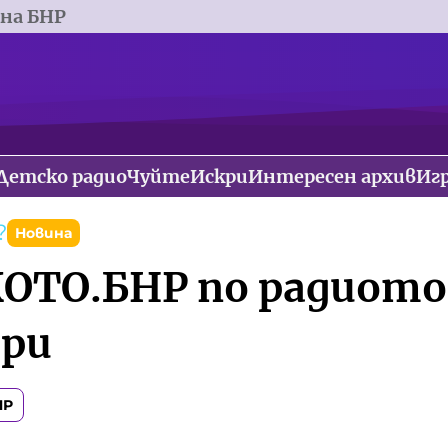
 на БНР
Детско радио
Чуйте
Искри
Интересен архив
Иг
?
Новина
ОТО.БНР по радиото 
ри
НР