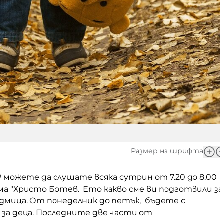
Размер на шрифта
можете да слушате всяка сутрин от 7.20 до 8.00
ама "Христо Ботев. Ето какво сме ви подготвили з
дмица. От понеделник до петък, бъдете с
за деца. Последните две части от