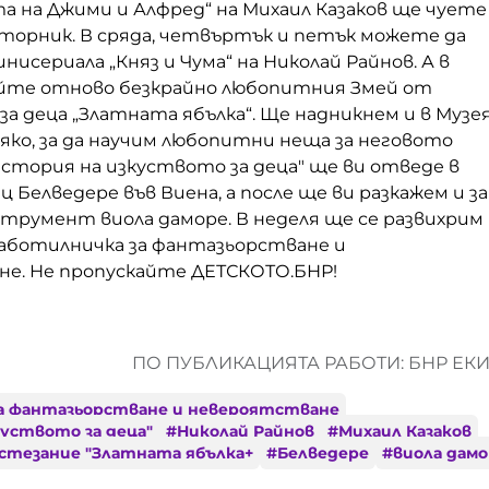
 на Джими и Алфред“ на Михаил Казаков ще чуете
вторник. В сряда, четвъртък и петък можете да
исериала „Княз и Чума“ на Николай Райнов. А в
айте отново безкрайно любопитния Змей от
а деца „Златната ябълка“. Ще надникнем и в Музе
яко, за да научим любопитни неща за неговото
стория на изкуството за деца" ще ви отведе в
ц Белведере във Виена, а после ще ви разкажем и з
трумент виола даморе. В неделя ще се развихрим 
аботилничка за фантазьорстване и
е. Не пропускайте ДЕТСКОТО.БНР!
ПО ПУБЛИКАЦИЯТА РАБОТИ: БНР ЕК
а фантазьорстване и невероятстване
куството за деца"
#
Николай Райнов
#
Михаил Казаков
стезание "Златната ябълка+
#
Белведере
#
виола дам