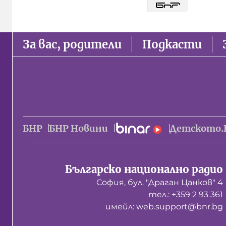
За вас, родители
Подкасти
БНР
БНР Новини
Детското.
Българско национално радио
София, бул. "Драган Цанков" 4
тел.: +359 2 93 361
имейл: web.support@bnr.bg