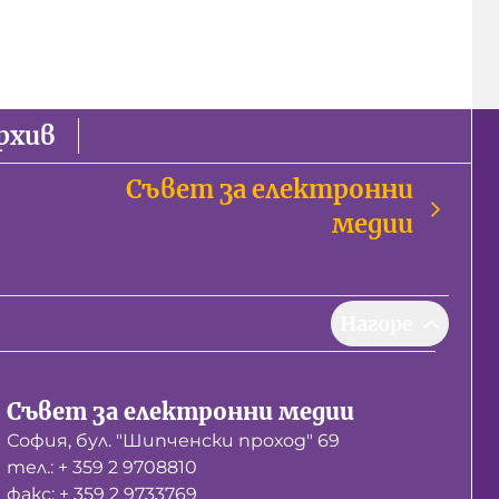
рхив
Съвет за електронни
медии
Нагоре
Съвет за електронни медии
София, бул. "Шипченски проход" 69
тел.: + 359 2 9708810
факс: + 359 2 9733769