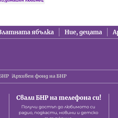
жи;домашен любимец
Златната ябълка
Ние, децата
А
БНР
Архивен фонд на БНР
Свали БНР на телефона си!
Получи достъп до любимото си 
радио, подкасти, новини и детско 