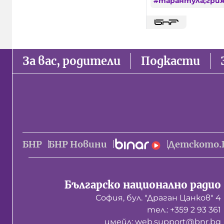
#
тарантула;гри
За вас, родители
Подкасти
БНР
БНР Новини
Детското.
Българско национално радио
София, бул. "Драган Цанков" 4
тел.: +359 2 93 361
имейл: web.support@bnr.bg