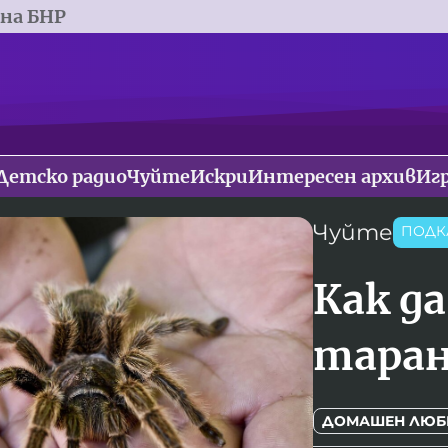
 на БНР
Детско радио
Чуйте
Искри
Интересен архив
Иг
Чуйте
ПОДК
Как д
таран
ДОМАШЕН ЛЮБ