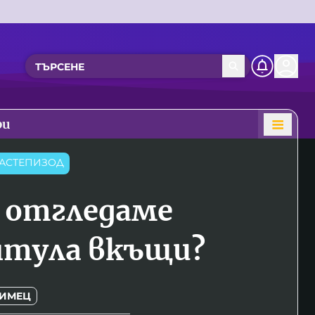
ри
АСТЕПИЗОД
а отгледаме
тула вкъщи?
ИМЕЦ