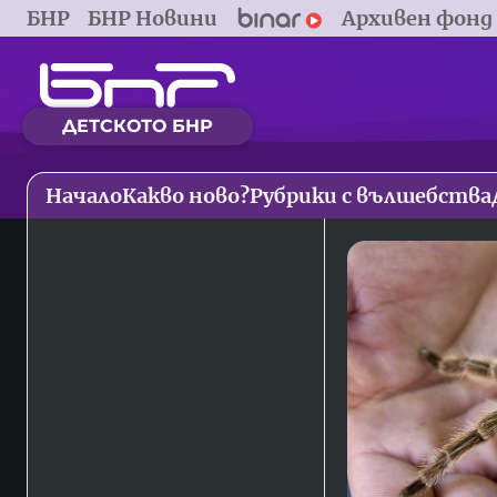
БНР
БНР Новини
Архивен фонд
ДЕТСКОТО БНР
Начало
Какво ново?
Рубрики с вълшебства