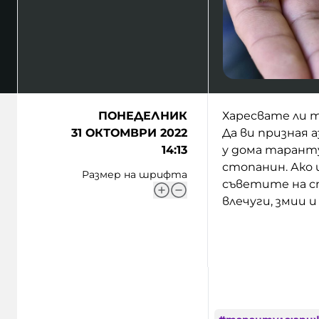
ПОНЕДЕЛНИК
Харесвате ли 
31 ОКТОМВРИ 2022
Да ви призная 
14:13
у дома таранту
стопанин. Ако 
Размер на шрифта
съветите на с
влечуги, змии