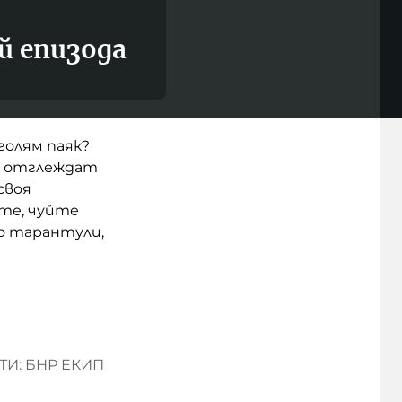
й епизода
голям паяк?
си отглеждат
своя
ате, чуйте
о тарантули,
И: БНР ЕКИП