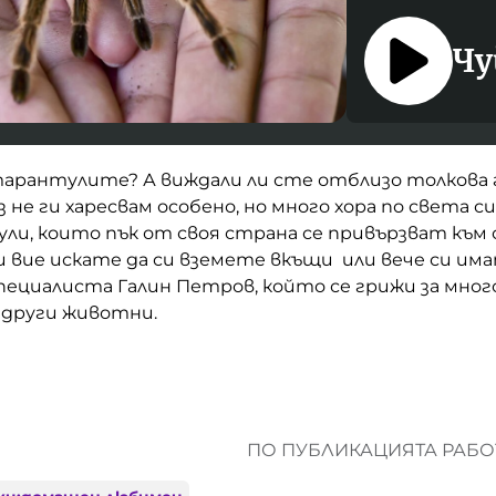
Чу
тарантулите? А виждали ли сте отблизо толкова 
аз не ги харесвам особено, но много хора по света 
ли, които пък от своя страна се привързват към 
и вие искате да си вземете вкъщи или вече си им
пециалиста Галин Петров, който се грижи за мног
 и други животни.
ПО ПУБЛИКАЦИЯТА РАБОТ