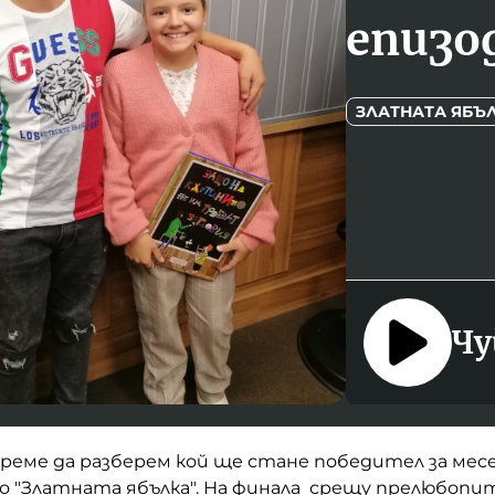
епизод
ЗЛАТНАТА ЯБЪ
Чу
време да разберем кой ще стане победител за ме
о "Златната ябълка". На финала срещу прелюбопи