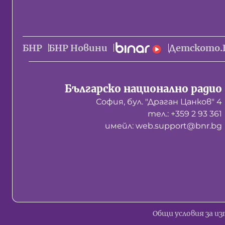
БНР
БНР Новини
Детското.
Българско национално радио
София, бул. "Драган Цанков" 4
тел.: +359 2 93 361
имейл: web.support@bnr.bg
Общи условия за из