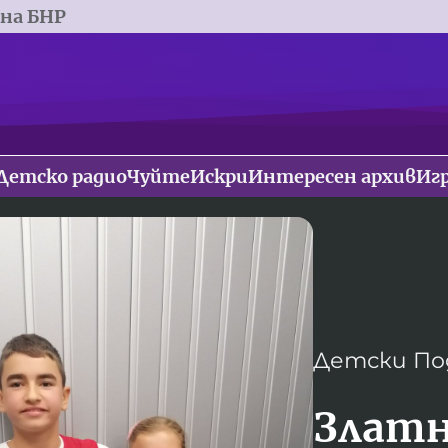
 на БНР
Детско радио
Чуйте
Искри
Интересен архив
Иг
Детски По
Златн