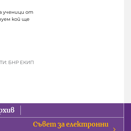
а ученици от
чуем кой ще
И: БНР ЕКИП
рхив
Съвет за електронни