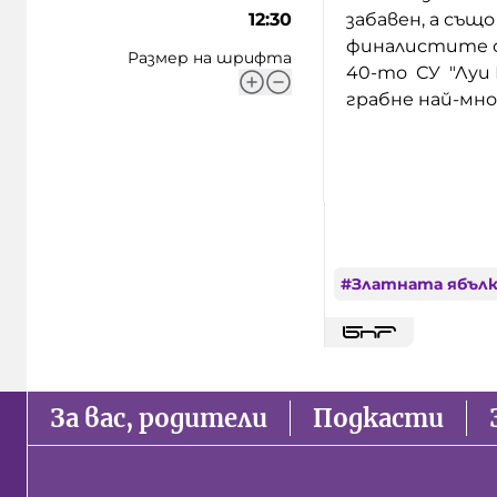
12:30
забавен, а същ
финалистите о
Размер на шрифта
40-то СУ "Луи 
грабне най-мно
#
Златната ябълка
За вас, родители
Подкасти