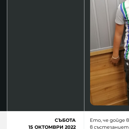
СЪБОТА
Ето, че дойде 
15 ОКТОМВРИ 2022
в състезаниет