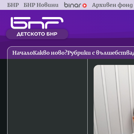
БНР
БНР Новини
Архивен фонд
ДЕТСКОТО БНР
Начало
Какво ново?
Рубрики с вълшебства