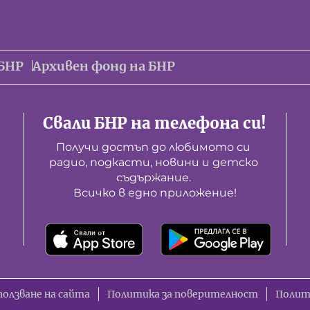
БНР
Архивен фонд на БНР
Свали БНР на телефона си!
Получи достъп до любимото си 
радио, подкасти, новини и детско 
съдържание. 

Всичко в едно приложение!
ползване на сайта
Политика за поверителност
Полит