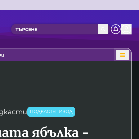
ри
дкасти
ПОДКАСТЕПИЗОД
ата ябълка -