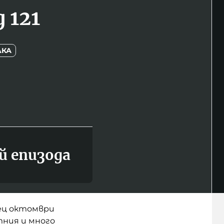
 121
ЛКА
й епизода
сец октомври
тния и много