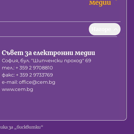
медии
Нагоре
Съвет за електронни медии
София, бул. "Шипченски проход" 69
тел.: + 359 2 9708810
факс: + 359 2 9733769
е-mail: office@cem.bg
www.cem.bg
ика за „бисквитки“