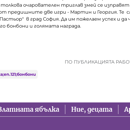
о толкова очарователен триглав змей се изправят
т предишните две игри - Мартин и Георгия. Те с
Пастьор" в град София. Да им пожелаем успех и да 
го бонбони и голямата награда.
ПО ПУБЛИКАЦИЯТА РАБОТ
;еп.121;бонбони
Златната ябълка
Ние, децата
А