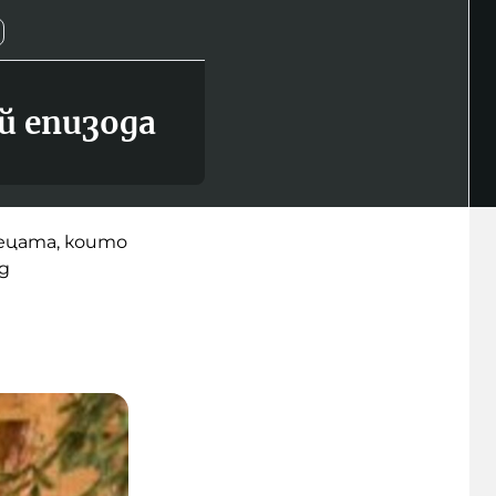
й епизода
децата, които
д