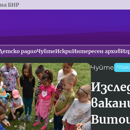
 на БНР
Детско радио
Чуйте
Искри
Интересен архив
Иг
Чуйте
ПОДК
Изсле
вакан
Вито