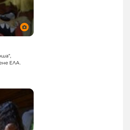
ша“,
чене ЕЛА.