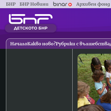
БНР
БНР Новини
Архивен фонд
ДЕТСКОТО БНР
Начало
Какво ново?
Рубрики с вълшебства