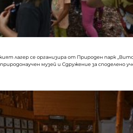
кият лагер се организира от Природен парк „Вито
природонаучен музей и Сдружение за споделено у