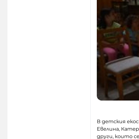
В детския екос
Евелина, Катер
други, които с