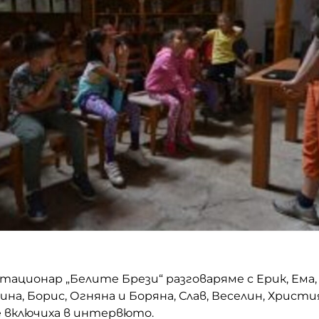
тационар „Белите Брези“ разговаряме с Ерик, Ема,
ина, Борис, Огняна и Боряна, Слав, Веселин, Христи
е включиха в интервюто.