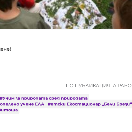
ане!
ПО ПУБЛИКАЦИЯТА РАБОТ
#
Учим за природата сред природата
поделено учене ЕЛА
#
етски Екостационар „Бели Брези“
 Витоша