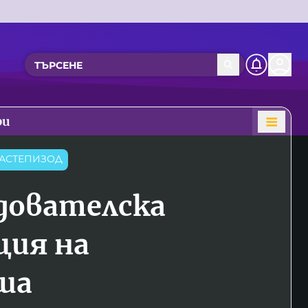
ри
АСТЕПИЗОД
дователска
ция на
ша