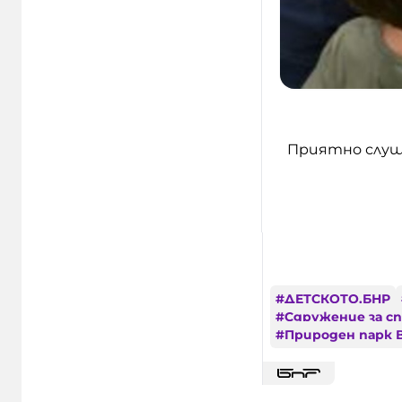
Приятно слуш
#
ДЕТСКОТО.БНР
#
Сдружение за с
#
Природен парк