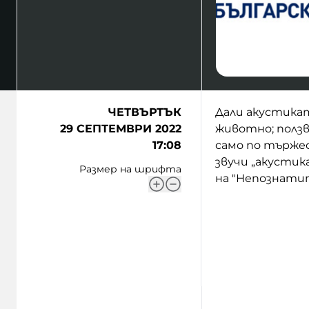
ЧЕТВЪРТЪК
Дали акустикат
29 СЕПТЕМВРИ 2022
животно; ползв
17:08
само по търже
звучи „акустика
Размер на шрифта
на "Непознати