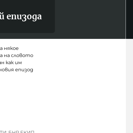
й епизода
а някое
а на словото
н как им
 новия епизод
И: БНР ЕКИП