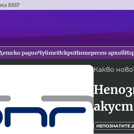
 на БНР
Детско радио
Чуйте
Искри
Интересен архив
Иг
Какво ново
Непоз
акуст
НЕПОЗНАТИТЕ 