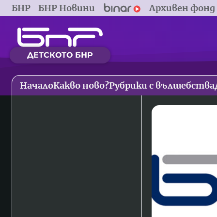
БНР
БНР Новини
Архивен фонд
ДЕТСКОТО БНР
Начало
Какво ново?
Рубрики с вълшебства