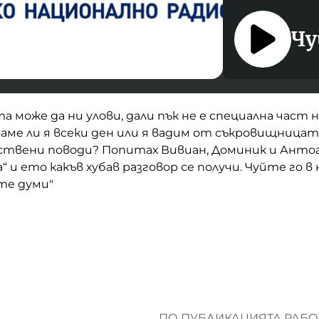
Чу
а може да ни улови, дали пък не е специална част н
аме ли я всеки ден или я вадим от съкровищницат
ствени поводи? Попитах Вивиан, Доминик и Антоа
“ и ето какъв хубав разговор се получи. Чуйте го в
те думи"
ПО ПУБЛИКАЦИЯТА РАБОТ