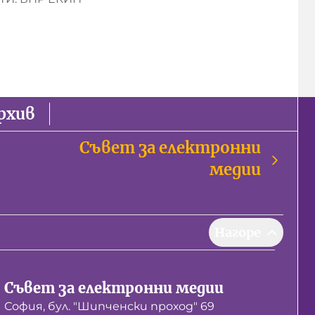
рхив
Съвет за електронни
медии
Нагоре
Съвет за електронни медии
София, бул. "Шипченски проход" 69