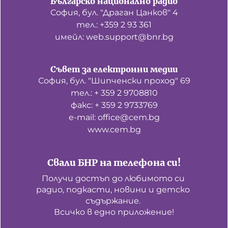
Българско национално радио
София, бул. "Драган Цанков" 4
тел.: +359 2 93 361
имейл: web.support@bnr.bg
Съвет за електронни медии
София, бул. "Шипченски проход" 69
тел.: + 359 2 9708810
факс: + 359 2 9733769
е-mail: office@cem.bg
www.cem.bg
Свали БНР на телефона си!
Получи достъп до любимото си 
радио, подкасти, новини и детско 
съдържание. 

Всичко в едно приложение!