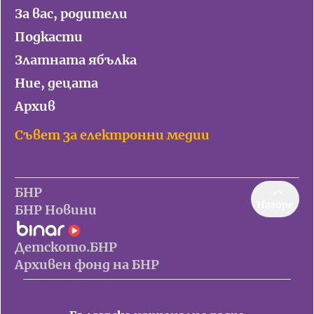
За вас, родители
Подкасти
Златната ябълка
Ние, децата
Архив
Съвет за електронни медии
БНР
Нагоре
БНР Новини
Детското.БНР
Архивен фонд на БНР