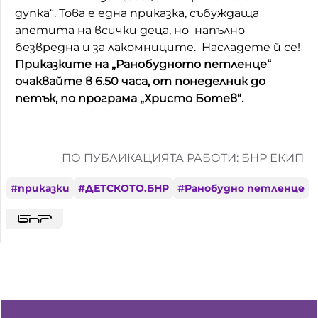
дупка“. Това е една приказка, събуждаща
апетита на всички деца, но напълно
безвредна и за лакомниците. Насладете й се!
Приказките на „Ранобудното петленце“
очаквайте в 6.50 часа, от понеделник до
петък, по програма „Христо Ботев“.
ПО ПУБЛИКАЦИЯТА РАБОТИ: БНР ЕКИП
#
приказки
#
ДЕТСКОТО.БНР
#
Ранобудно петленце