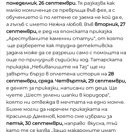
понеделник
,
26 септември.
Тя разказва как
Домашен любимец
малко момиченце се превръща във фея, а с
обучението й по летене се заема не кой да е,
Питаме Ви
а гълъб с името Нежна любов. Във
вторник, 27
септември,
е ред на японската приказка
До ре ми
„Арестуваните каменни статуи“, от която
ще разберете как трудна детективска
задача може да се разреши само с помощта на
още по-причудлив съдийски ход. Татарската
приказка „Небивалиците на Таз“ ще ни
завърти бързо в оплетена история на
28
септември, сряда
.
Четвъртък, 29 септември,
е денят за приказки, написани от деца. Ще
чуете „Шест зелени шапки в коридора“,
която ни отвежда в мечтата на едно момче.
Бихме могли да наречем приказката на
Красимир Дамянов, която сме избрали за
петък, 30 септември,
направо вкусна, тъй
като тя се казва „Защо макароните имат