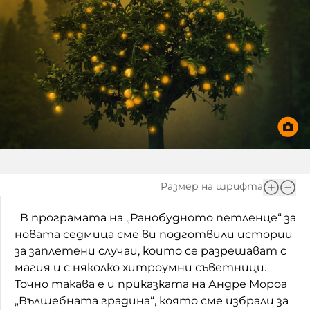
Игри
Фантазирай
Кои сме ние?
Приказки
История на изкуството
За вас, родители
Музикална кутийка
БНР
БНР Новини
От соул до рокендрол
Архивен фонд на БНР
Междучасие
Размер на шрифта
Яйцето на света
В програмата на „Ранобудното петленце“ за
Къщата
новата седмица сме ви подготвили истории
Златната ябълка
за заплетени случаи, които се разрешават с
магия и с няколко хитроумни съветници.
Непознатите думи
Точно такава е и приказката на Андре Мороа
„Вълшебната градина“, която сме избрали за
Като Айнщайн