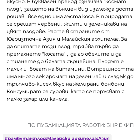
вкусно. В буквален превод означава "космат
плод", защото на външен вид изглежда доста
Домашен любимец
рошав, все едно има гъста коса. В природата
Питаме Ви
се срещат червени, жълти и зеленикави на
цвят плодове. Расте в страните от
До ре ми
Югоизточна Азия и Малайския архипелаг. За
да опитате този плод, трябва първо да
премахнете "косата" , да го обелите и да
стигнете до бялата сърцевина. Плодът е
малък и богат на витамини. Вътрешността
има много лек аромат на зелен чай и сладък до
тръпчиво-кисел вкус на желирани бонбони.
Консумират се сурови, като се поръсват с
малко захар или канела.
ПО ПУБЛИКАЦИЯТА РАБОТИ: БНР ЕКИП
#
рамбутан;плод;Малайски архипелаг;Азия