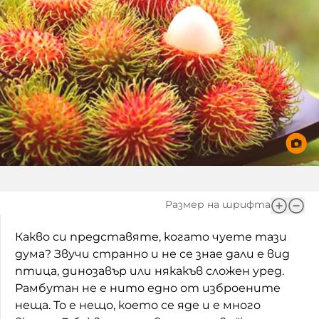
Игри
Фантазирай
Кои сме ние?
Приказки
История на изкуството
За вас, родители
Музикална кутийка
БНР
БНР Новини
От соул до рокендрол
Архивен фонд на БНР
Междучасие
Яйцето на света
Размер на шрифта
Къщата
Какво си представяте, когато чуете тази
Златната ябълка
дума? Звучи странно и не се знае дали е вид
птица, динозавър или някакъв сложен уред.
Непознатите думи
Рамбутан не е нито едно от изброените
неща. То е нещо, което се яде и е много
Като Айнщайн