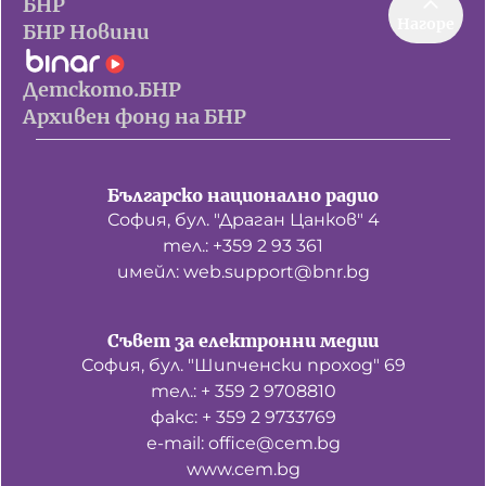
БНР
Нагоре
БНР Новини
Детското.БНР
Архивен фонд на БНР
Българско национално радио
София, бул. "Драган Цанков" 4
тел.: +359 2 93 361
имейл: web.support@bnr.bg
Съвет за електронни медии
София, бул. "Шипченски проход" 69
тел.: + 359 2 9708810
факс: + 359 2 9733769
е-mail: office@cem.bg
www.cem.bg