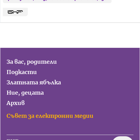
За вас, родители
Подкасти
Златната ябълка
Ние, децата
Архив
Съвет за електронни медии