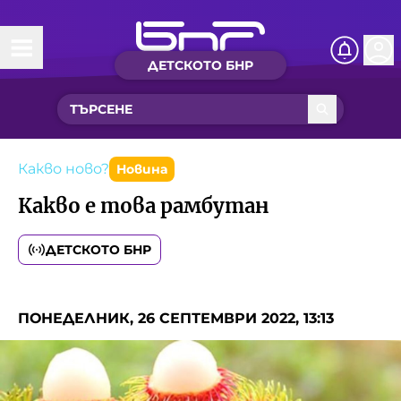
ДЕТСКОТО БНР
Начало
Какво ново?
Рубрики с вълшебства
Какво ново?
Новина
Какво е това рамбутан
Детско радио
ДЕТСКОТО БНР
Чуйте
Новините на детски език
Искри
ПОНЕДЕЛНИК, 26 СЕПТЕМВРИ 2022, 13:13
Приказки
Интересен архив
Песнички
Нашите гости