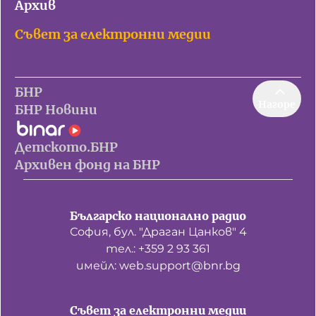
Архив
Съвет за електронни медии
БНР
Нагоре
БНР Новини
Детското.БНР
Архивен фонд на БНР
Българско национално радио
София, бул. "Драган Цанков" 4
тел.: +359 2 93 361
имейл: web.support@bnr.bg
Съвет за електронни медии