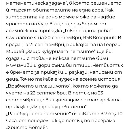
математическа задача“, в която решението
Домашен любимец
й търсят обитателите на една гора. Как
хитростта на едно момче може да надвие
Питаме Ви
яростта на чудовище ще разберем от
английската приказка „Говорещата риба“.
До ре ми
Слушайте я на 20 септември, във вторник. В
сряда, на 21 септември, приказката на Георги
Мишев „Защо кукуригат петлите“ ще ви
озадачи с това, че някога петлите били
мълчаливи и дори сънливи птици. Четвъртък
е времето за приказки и разкази, написани от
деца. Точно такава е чудесна есенна история
„Врабчето и плашилото“, която можете да
чуете на 22 септември. В петък, на 23
септември ще ви изненадаме с татарската
приказка „Илдар и чудовището“.
„Ранобудното петленце“ очаквайте в 7 без 10
часа, от понеделник до петък, по програма
„Христо Ботев“.