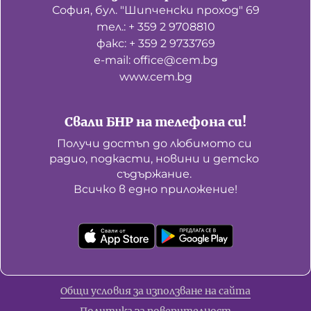
София, бул. "Шипченски проход" 69
тел.: + 359 2 9708810
факс: + 359 2 9733769
е-mail: office@cem.bg
www.cem.bg
Свали БНР на телефона си!
Получи достъп до любимото си 
радио, подкасти, новини и детско 
съдържание. 

Всичко в едно приложение!
Общи условия за използване на сайта