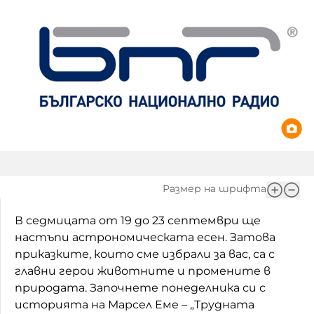
Игри
Фантазирай
Кои сме ние?
Приказки
История на изкуството
За вас, родители
Музикална кутийка
БНР
БНР Новини
От соул до рокендрол
Архивен фонд на БНР
Междучасие
Размер на шрифта
Яйцето на света
В седмицата от 19 до 23 септември ще
Къщата
настъпи астрономическата есен. Затова
Златната ябълка
приказките, които сме избрали за вас, са с
главни герои животните и промените в
Непознатите думи
природата. Започнете понеделника си с
историята на Марсел Еме – „Трудната
Като Айнщайн