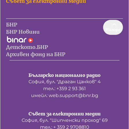
Съвет за електронни медии
БНР
Нагоре
БНР Новини
Детското.БНР
Архивен фонд на БНР
Българско национално радио
София, бул. "Драган Цанков" 4
тел.: +359 2 93 361
имейл: web.support@bnr.bg
Съвет за електронни медии
София, бул. "Шипченски проход" 69
тел.: + 359 2 9708810