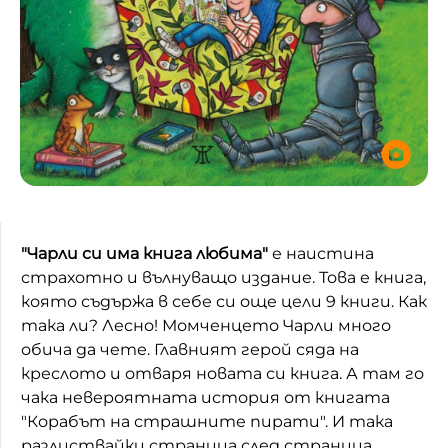
"Чарли си има книга любима"
е наистина
страхотно и вълнуващо издание. Това е книга,
която съдържа в себе си още цели 9 книги. Как
така ли? Лесно! Момченцето Чарли много
обича да чете. Главният герой сяда на
креслото и отваря новата си книга. А там го
чака невероятната история от книгата
"Корабът на страшните пирати". И така
разлиствайки страница след страница