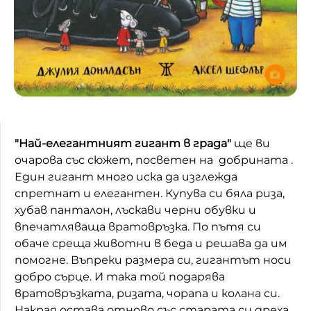
"Най-елегантният гигант в града"
ще ви
очарова със сюжет, посветен на добрината .
Един гигант много иска да изглежда
спретнат и елегантен. Купува си бяла риза,
хубав панталон, лъскави черни обувки и
впечатляваща вратовръзка. По пътя си
обаче среща животни в беда и решава да им
помогне. Въпреки размера си, гигантът носи
добро сърце. И така той подарява
вратовръзката, ризата, чорапа и колана си.
Накрая остава отново със старата си дреха,