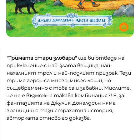
"Тримата стари злобари"
ще ви отведе на
приключение с най-злата вещица, най-
нахалният трол и най-подлият призрак. Тези
трима герои са много, много лоши, но
същевременно с това са и забавни. Мислите,
че не е възможна такава комбинация?! Е, за
фантазията на Джулия Доналдсън няма
граници и с тази страхотна история,
авторката отново го доказва.