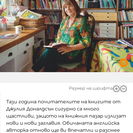
Игри
Фантазирай
Кои сме ние?
Приказки
История на изкуството
За вас, родители
Музикална кутийка
БНР
БНР Новини
От соул до рокендрол
Архивен фонд на БНР
Междучасие
Яйцето на света
Размер на шрифта
Къщата
Тази година почитателите на книгите от
Златната ябълка
Джулия Доналдсън сигурно са много
щастливи, защото на книжния пазар излизат
Непознатите думи
нови и нови заглавия. Обичаната английска
авторка отново ще ви впечатли и разсмее
Като Айнщайн