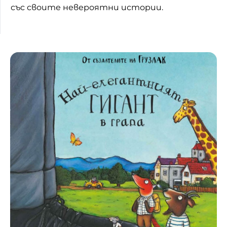
със своите невероятни истории.
Домашен любимец
Питаме Ви
До ре ми