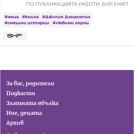
ПО ПУБЛИКАЦИЯТА РАБОТИ: БНР ЕКИП
#
деца
#
книга
#
Джулия Доналдсън
#
смешни истории
#
любими герои
За вас, родители
Подкасти
Златната ябълка
Ние, децата
Архив