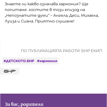
Знаете ли какво означава хармония? Ще
Домашен любимец
попитаме гостите в този епизод на
„Непознатите думи“ – Ангела, Деси, Михаела,
Питаме Ви
Луиза и Сиана. Приятно слушане!
До ре ми
ПО ПУБЛИКАЦИЯТА РАБОТИ: БНР ЕКИП
#
ДЕТСКОТО.БНР
#
хармония
За вас, родители