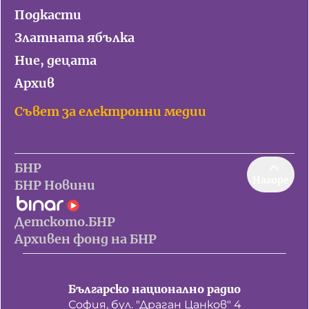
Подкасти
Златната ябълка
Ние, децата
Архив
Съвет за електронни медии
БНР
Нагоре
БНР Новини
Детското.БНР
Архивен фонд на БНР
Българско национално радио
София, бул. "Драган Цанков" 4