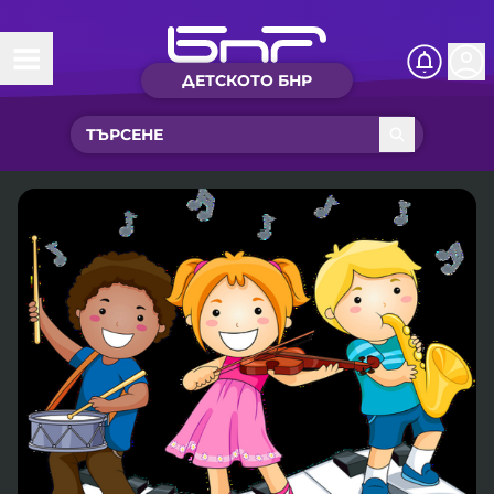
ДЕТСКОТО БНР
Начало
Какво ново?
Рубрики с вълшебства
Детско радио
Чуйте
Новините на детски език
Искри
Приказки
Интересен архив
Песнички
Нашите гости