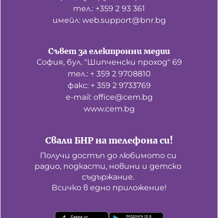
тел.: +359 2 93 361
имейл: web.support@bnr.bg
Съвет за електронни медии
София, бул. "Шипченски проход" 69
тел.: + 359 2 9708810
факс: + 359 2 9733769
е-mail: office@cem.bg
www.cem.bg
Свали БНР на телефона си!
Получи достъп до любимото си 
радио, подкасти, новини и детско 
съдържание. 

Всичко в едно приложение!