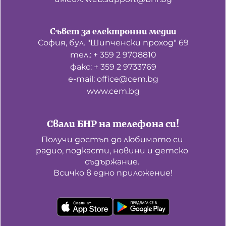
Съвет за електронни медии
София, бул. "Шипченски проход" 69
тел.: + 359 2 9708810
факс: + 359 2 9733769
е-mail: office@cem.bg
www.cem.bg
Свали БНР на телефона си!
Получи достъп до любимото си 
радио, подкасти, новини и детско 
съдържание. 

Всичко в едно приложение!