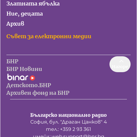
Златната ябълка
Ние, децата
Архив
Съвет за електронни медии
БНР
Нагоре
БНР Новини
Детското.БНР
Архивен фонд на БНР
Българско национално радио
София, бул. "Драган Цанков" 4
тел.: +359 2 93 361
имейл: web.support@bnr.bg