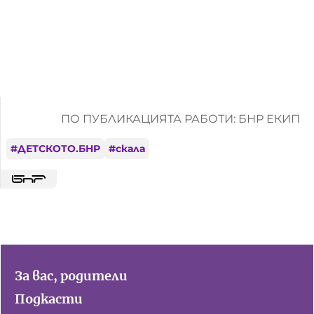
Домашен любимец
Питаме Ви
До ре ми
ПО ПУБЛИКАЦИЯТА РАБОТИ: БНР ЕКИП
#
ДЕТСКОТО.БНР
#
скала
За вас, родители
Подкасти