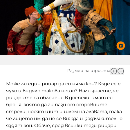
Игри
Фантазирай
Кои сме ние?
Приказки
История на изкуството
За вас, родители
Музикална кутийка
БНР
БНР Новини
От соул до рокендрол
Архивен фонд на БНР
Междучасие
Размер на шрифта
Яйцето на света
Може ли един рицар да си няма кон? Къде се е
чуло и видяло такова нещо? Нали знаете, че
Къщата
рицарите са облечени в доспехи, имат си
Златната ябълка
броня, която да ги пази от отровните
стрели, носят щит и шлем на главата, така
Непознатите думи
че лицето им да не се вижда и задължително
яздят кон. Обаче, сред всички тези рицари
Като Айнщайн