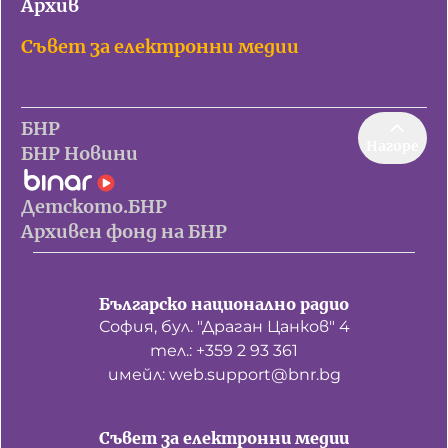
Архив
Съвет за електронни медии
БНР
Нагоре
БНР Новини
Детското.БНР
Архивен фонд на БНР
Българско национално радио
София, бул. "Драган Цанков" 4
тел.: +359 2 93 361
имейл: web.support@bnr.bg
Съвет за електронни медии