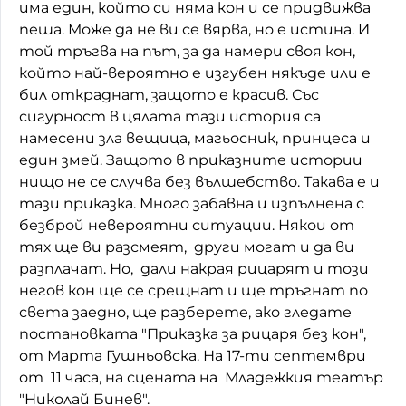
има един, който си няма кон и се придвижва
Домашен любимец
пеша. Може да не ви се вярва, но е истина. И
той тръгва на път, за да намери своя кон,
Питаме Ви
който най-вероятно е изгубен някъде или е
бил откраднат, защото е красив. Със
До ре ми
сигурност в цялата тази история са
намесени зла вещица, магьосник, принцеса и
един змей. Защото в приказните истории
нищо не се случва без вълшебство. Такава е и
тази приказка. Много забавна и изпълнена с
безброй невероятни ситуации. Някои от
тях ще ви разсмеят, други могат и да ви
разплачат. Но, дали накрая рицарят и този
негов кон ще се срещнат и ще тръгнат по
света заедно, ще разберете, ако гледате
постановката "Приказка за рицаря без кон",
от Марта Гушньовска. На 17-ти септември
от 11 часа, на сцената на Младежкия театър
"Николай Бинев".