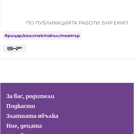
ПО ПУБЛИКАЦИЯТА РАБОТИ: БНР ЕКИП
#
рицар;кон;спектакъл;театър
За вас, родители
Подкасти
Златната ябълка
Ние, децата