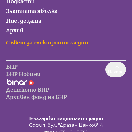
Подкасти
Златната ябълка
Ние, децата
Архив
Съвет за електронни медии
БНР
Нагоре
БНР Новини
Детското.БНР
Архивен фонд на БНР
Българско национално радио
София, бул. "Драган Цанков" 4