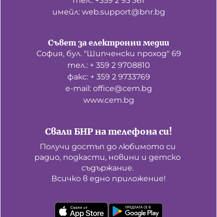
тел.: +359 2 93 361
имейл: web.support@bnr.bg
Съвет за електронни медии
София, бул. "Шипченски проход" 69
тел.: + 359 2 9708810
факс: + 359 2 9733769
е-mail: office@cem.bg
www.cem.bg
Свали БНР на телефона си!
Получи достъп до любимото си 
радио, подкасти, новини и детско 
съдържание. 

Всичко в едно приложение!