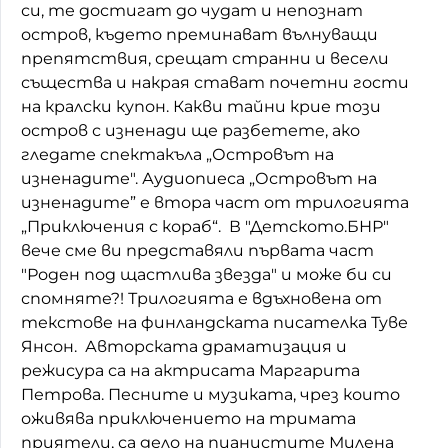
си, те достигат до чудат и непознат
Домашен любимец
остров, където преминават вълнуващи
препятствия, срещат странни и весели
Питаме Ви
същества и накрая стават почетни гости
на кралски купон. Какви тайни крие този
До ре ми
остров с изненади ще разбетете, ако
гледате спектакъла „Островът на
изненадите". Аудиопиеса „Островът на
изненадите” е втора част от трилогията
„Приключения с кораб“. В "Детското.БНР"
вече сме ви представяли първата част
"Роден под щастлива звезда" и може би си
спомняте?! Трилогията е вдъхновена от
текстове на финландската писателка Туве
Янсон. Авторската драматизация и
режисура са на актрисата Маргарита
Петрова. Песните и музиката, чрез които
оживява приключението на тримата
приятели, са дело на пианистите Милена