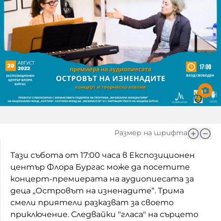
Игри
Фантазирай
Кои сме ние?
Приказки
История на изкуството
За вас, родители
Музикална кутийка
БНР
БНР Новини
От соул до рокендрол
Архивен фонд на БНР
Междучасие
Размер на шрифта
Яйцето на света
Тази събота от 17:00 часа в Експозиционен
Къщата
център Флора Бургас може да посетите
Златната ябълка
концерт-премиерата на аудиопиесата за
деца „Островът на изненадите“. Трима
Непознатите думи
смели приятели разказват за своето
приключение. Следвайки "гласа" на сърцето
Като Айнщайн