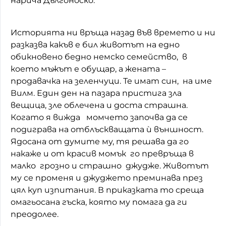
нарича Дългоноско.
Домашен любимец
Историята ни връща назад във времето и ни
Питаме Ви
разказва какъв е бил животът на едно
обикновено бедно немско семейство, в
До ре ми
което мъжът е обущар, а жената –
продавачка на зеленчуци. Те имат син, на име
Вилм. Един ден на пазара пристига зла
вещица, зле облечена и доста страшна.
Когато я вижда момчето започва да се
подиграва на отблъскващата ѝ външност.
Ядосана от думите му, тя решава да го
накаже и от красив момък го превръща в
малко грозно и страшно джудже. Животът
му се променя и джуджето преминава през
цял куп изпитания. В приказката то среща
омагьосана гъска, която му помага да ги
преодолее.