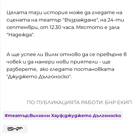
Цялата тази история може да гледате на
сцената на театър "Възраждане", на 24-ти
септември, от 12.30 часа. Мястото е зала
"Надежда".
А ще успее ли Вилм отново да се превърне в
човек и да намери нови приятели - ще
разберете, ако гледате постановката
"Джуджето Дългоноско".
ПО ПУБЛИКАЦИЯТА РАБОТИ: БНР ЕКИП
#
театър;Вилхелм Хауф;джуджето Дългоноско