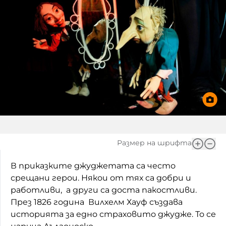
Игри
Фантазирай
Кои сме ние?
Приказки
История на изкуството
За вас, родители
Музикална кутийка
БНР
БНР Новини
От соул до рокендрол
Архивен фонд на БНР
Междучасие
Яйцето на света
Размер на шрифта
Къщата
В приказките джуджетата са често
срещани герои. Някои от тях са добри и
Златната ябълка
работливи, а други са доста пакостливи.
Непознатите думи
През 1826 година Вилхелм Хауф създава
историята за едно страховито джудже. То се
Като Айнщайн