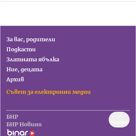
За вас, родители
Подкасти
Златната ябълка
Ние, децата
Архив
Съвет за електронни медии
БНР
Нагоре
БНР Новини