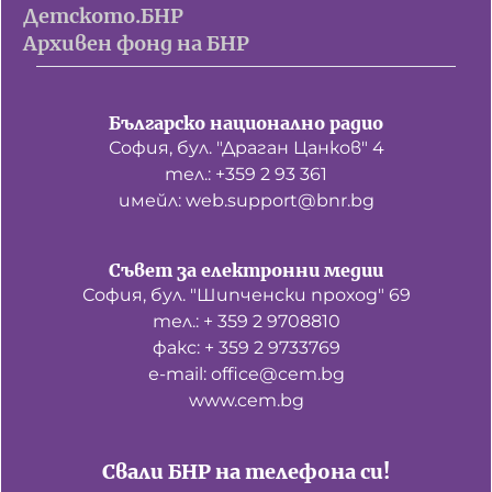
Детското.БНР
Архивен фонд на БНР
Българско национално радио
София, бул. "Драган Цанков" 4
тел.: +359 2 93 361
имейл: web.support@bnr.bg
Съвет за електронни медии
София, бул. "Шипченски проход" 69
тел.: + 359 2 9708810
факс: + 359 2 9733769
е-mail: office@cem.bg
www.cem.bg
Свали БНР на телефона си!