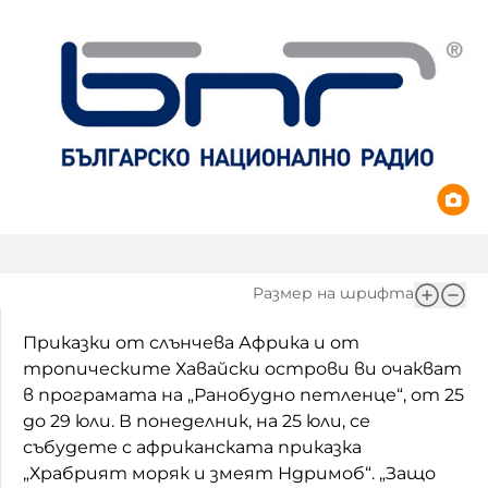
Игри
Фантазирай
Кои сме ние?
Приказки
История на изкуството
За вас, родители
Музикална кутийка
БНР
БНР Новини
От соул до рокендрол
Архивен фонд на БНР
Междучасие
Размер на шрифта
Яйцето на света
Приказки от слънчева Африка и от
Къщата
тропическите Хавайски острови ви очакват
Златната ябълка
в програмата на „Ранобудно петленце“, от 25
до 29 юли. В понеделник, на 25 юли, се
Непознатите думи
събудете с африканската приказка
„Храбрият моряк и змеят Ндримоб“. „Защо
Като Айнщайн