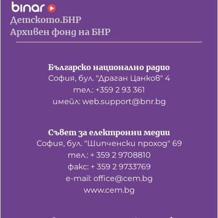
Детското.БНР
Архивен фонд на БНР
Българско национално радио
София, бул. "Драган Цанков" 4
тел.: +359 2 93 361
имейл: web.support@bnr.bg
Съвет за електронни медии
София, бул. "Шипченски проход" 69
тел.: + 359 2 9708810
факс: + 359 2 9733769
е-mail: office@cem.bg
www.cem.bg