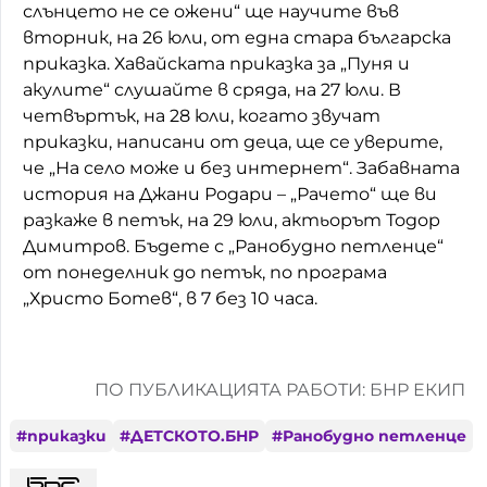
слънцето не се ожени“ ще научите във
Домашен любимец
вторник, на 26 юли, от една стара българска
приказка. Хавайската приказка за „Пуня и
Питаме Ви
акулите“ слушайте в сряда, на 27 юли. В
четвъртък, на 28 юли, когато звучат
До ре ми
приказки, написани от деца, ще се уверите,
че „На село може и без интернет“. Забавната
история на Джани Родари – „Рачето“ ще ви
разкаже в петък, на 29 юли, актьорът Тодор
Димитров. Бъдете с „Ранобудно петленце“
от понеделник до петък, по програма
„Христо Ботев“, в 7 без 10 часа.
ПО ПУБЛИКАЦИЯТА РАБОТИ: БНР ЕКИП
#
приказки
#
ДЕТСКОТО.БНР
#
Ранобудно петленце