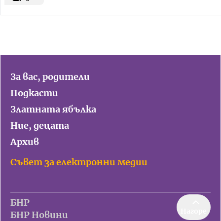
За вас, родители
Подкасти
Златната ябълка
Ние, децата
Архив
Съвет за електронни медии
БНР
Нагоре
БНР Новини