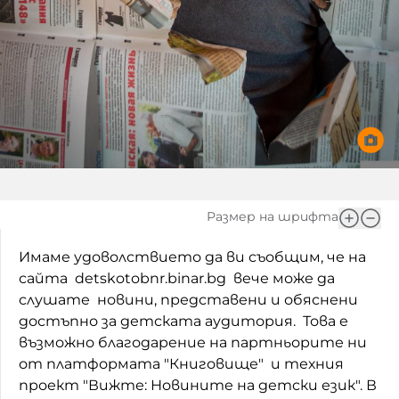
Домашен любимец
Питаме Ви
До ре ми
Размер на шрифта
Имаме удоволствието да ви съобщим, че на
сайта detskotobnr.binar.bg вече може да
слушате новини, представени и обяснени
достъпно за детската аудитория. Това е
възможно благодарение на партньорите ни
от платформата "Книговище" и техния
проект "Вижте: Новините на детски език". В