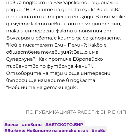
новия подкаст на Българското национално
радио "Новините на детски език" ви очаква
поредица от интересни епизоди. В тях може
да чуете както новини от последните дни,
така и интересни факти и понятия от
България и света, с които да се запознаете.
"Кой е писателят Елин Пелин?; Какво е
обществена телевизия?; Защо има
Суперлуна?; Как протича Европейско
първенство по футбол за жени?".
Отговорите на тези и още интересни
въпроси ще намерите в подкаста
"Новините на детски език".
ПО ПУБЛИКАЦИЯТА РАБОТИ: БНР ЕКИП
#
деца
#
новини
#
ДЕТСКОТО.БНР
#
Вижте: Новините на детски език
#
ново