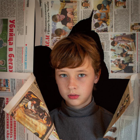
Игри
Фантазирай
Кои сме ние?
Приказки
История на изкуството
За вас, родители
Музикална кутийка
БНР
БНР Новини
От соул до рокендрол
Архивен фонд на БНР
Междучасие
Яйцето на света
Къщата
Златната ябълка
Непознатите думи
Като Айнщайн