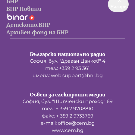
БНР
Нагоре
БНР Новини
Детското.БНР
Архивен фонд на БНР
Българско национално радио
София, бул. "Драган Цанков" 4
тел.: +359 2 93 361
имейл: web.support@bnr.bg
Съвет за електронни медии
София, бул. "Шипченски проход" 69
тел.: + 359 2 9708810
факс: + 359 2 9733769
е-mail: office@cem.bg
www.cem.bg