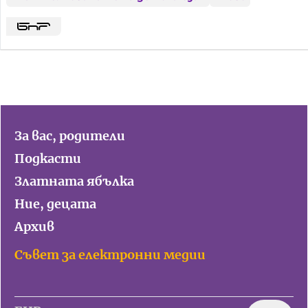
За вас, родители
Подкасти
Златната ябълка
Ние, децата
Архив
Съвет за електронни медии