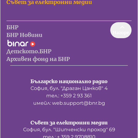
Съвет за електронни медии
БНР
Нагоре
БНР Новини
Детското.БНР
Архивен фонд на БНР
Българско национално радио
София, бул. "Драган Цанков" 4
тел.: +359 2 93 361
имейл: web.support@bnr.bg
Съвет за електронни медии
София, бул. "Шипченски проход" 69
тел.: + 359 2 9708810