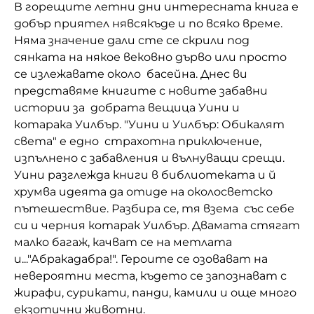
В горещите летни дни интересната книга е
Домашен любимец
добър приятел нявсякъде и по всяко време.
Няма значение дали сте се скрили под
Питаме Ви
сянката на някое вековно дърво или просто
се излежавате около басейна. Днес ви
До ре ми
представяме книгите с новите забавни
истории за добрата вещица Уини и
котарака Уилбър. "Уини и Уилбър: Обикалят
света" е едно страхотна приключение,
изпълнено с забавления и вълнуващи срещи.
Уини разглежда книги в библиотеката и й
хрумва идеята да отиде на околосветско
пътешествие. Разбира се, тя взема със себе
си и черния котарак Уилбър. Двамата стягат
малко багаж, качват се на метлата
и..."Абракадабра!". Героите се озовават на
невероятни места, където се запознават с
жирафи, сурикати, панди, камили и още много
екзотични животни.