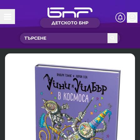
ДЕТСКОТО БНР
Начало
Какво ново?
Рубрики с вълшебства
Детско радио
Чуйте
Новините на детски език
Искри
Приказки
Интересен архив
Песнички
Нашите гости