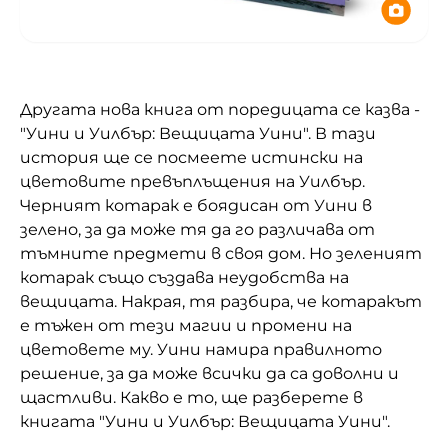
Другата нова книга от поредицата се казва -
"Уини и Уилбър: Вещицата Уини". В тази
история ще се посмеете истински на
цветовите превъплъщения на Уилбър.
Черният котарак е боядисан от Уини в
зелено, за да може тя да го различава от
тъмните предмети в своя дом. Но зеленият
котарак също създава неудобства на
вещицата. Накрая, тя разбира, че котаракът
е тъжен от тези магии и промени на
цветовете му. Уини намира правилното
решение, за да може всички да са доволни и
щастливи. Какво е то, ще разберете в
книгата "Уини и Уилбър: Вещицата Уини".