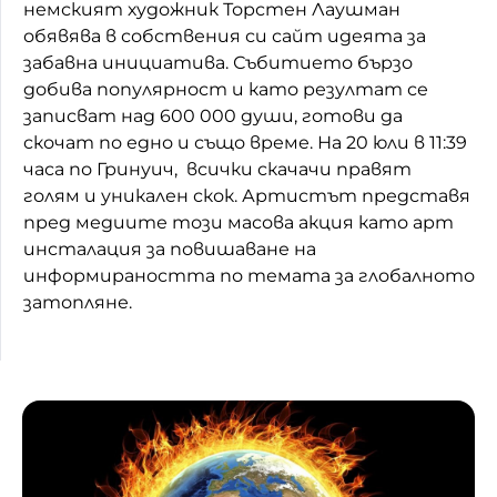
немският художник Торстен Лаушман
Домашен любимец
обявява в собствения си сайт идеята за
забавна инициатива. Събитието бързо
Питаме Ви
добива популярност и като резултат се
записват над 600 000 души, готови да
До ре ми
скочат по едно и също време. На 20 юли в 11:39
часа по Гринуич, всички скачачи правят
голям и уникален скок. Артистът представя
пред медиите този масова акция като арт
инсталация за повишаване на
информираността по темата за глобалното
затопляне.