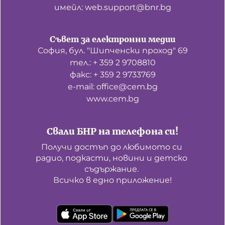
имейл: web.support@bnr.bg
Съвет за електронни медии
София, бул. "Шипченски проход" 69
тел.: + 359 2 9708810
факс: + 359 2 9733769
е-mail: office@cem.bg
www.cem.bg
Свали БНР на телефона си!
Получи достъп до любимото си 
радио, подкасти, новини и детско 
съдържание. 

Всичко в едно приложение!