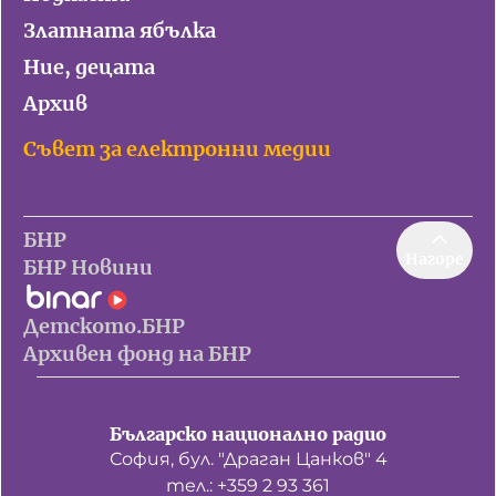
Златната ябълка
Ние, децата
Архив
Съвет за електронни медии
БНР
Нагоре
БНР Новини
Детското.БНР
Архивен фонд на БНР
Българско национално радио
София, бул. "Драган Цанков" 4
тел.: +359 2 93 361