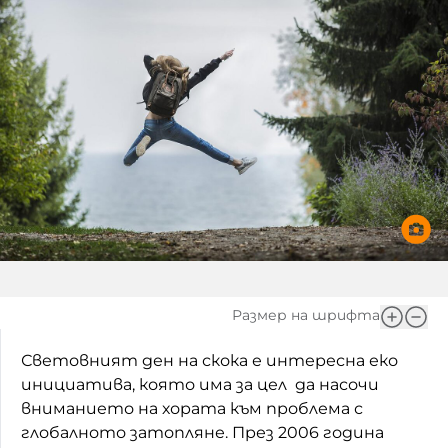
Игри
Фантазирай
Кои сме ние?
Приказки
История на изкуството
За вас, родители
Музикална кутийка
БНР
БНР Новини
От соул до рокендрол
Архивен фонд на БНР
Междучасие
Яйцето на света
Къщата
Размер на шрифта
Златната ябълка
Световният ден на скока е интересна еко
инициатива, която има за цел да насочи
Непознатите думи
вниманието на хората към проблема с
глобалното затопляне. През 2006 година
Като Айнщайн