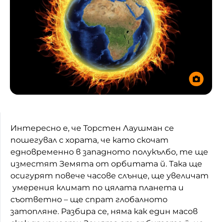
Интересно е, че Торстен Лаушман се
пошегувал с хората, че като скочат
едновременно в западното полукълбо, те ще
изместят Земята от орбитата й. Така ще
осигурят повече часове слънце, ще увеличат
умерения климат по цялата планета и
съответно – ще спрат глобалното
затопляне. Разбира се, няма как един масов