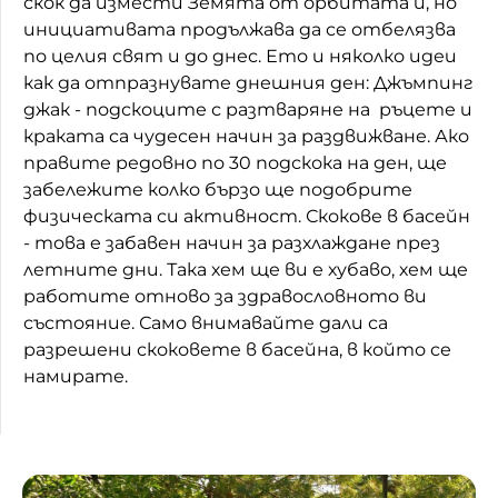
скок да измести Земята от орбитата й, но
инициативата продължава да се отбелязва
по целия свят и до днес. Ето и няколко идеи
как да отпразнувате днешния ден: Джъмпинг
джак - подскоците с разтваряне на ръцете и
краката са чудесен начин за раздвижване. Ако
правите редовно по 30 подскока на ден, ще
забележите колко бързо ще подобрите
физическата си активност. Скокове в басейн
- това е забавен начин за разхлаждане през
летните дни. Така хем ще ви е хубаво, хем ще
работите отново за здравословното ви
състояние. Само внимавайте дали са
разрешени скоковете в басейна, в който се
намирате.