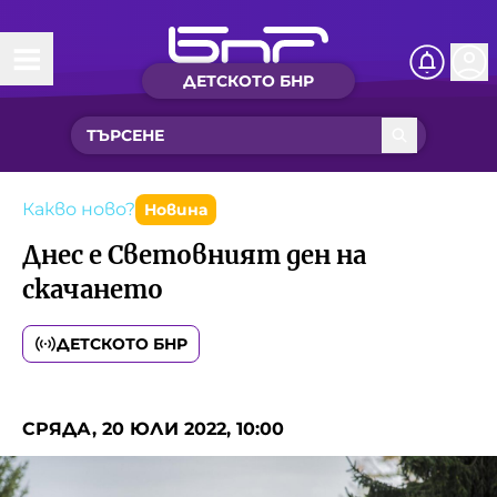
ДЕТСКОТО БНР
Начало
Какво ново?
Рубрики с вълшебства
Какво ново?
Новина
Днес е Световният ден на
Детско радио
скачането
Чуйте
ДЕТСКОТО БНР
Новините на детски език
Искри
Приказки
СРЯДА, 20 ЮЛИ 2022, 10:00
Интересен архив
Песнички
Нашите гости