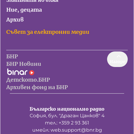
Ние, децата
Архив
Съвет за електронни медии
БНР
Нагоре
БНР Новини
Детското.БНР
Архивен фонд на БНР
Българско национално радио
София, бул. "Драган Цанков" 4
тел.: +359 2 93 361
имейл: web.support@bnr.bg