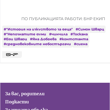
ПО ПУБЛИКАЦИЯТА РАБОТИ: БНР ЕКИП
#
"История на изкуството за деца"
#
Симон Шварц
#
"Непознатите думи
#
чинчила
#
Тоскана
#
Еди Шварц
#
Яна Добрева
#
контстанта
#
средновековните небостъргачи
#
сиена
За вас, родители
Подкасти
Златната ябълка