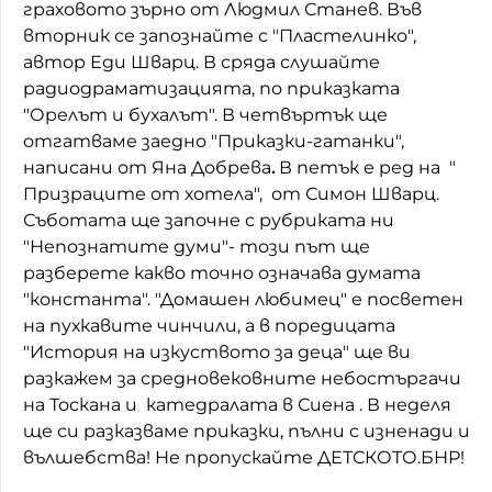
граховото зърно от Людмил Станев. Във
Домашен любимец
вторник се запознайте с "Пластелинко",
автор Еди Шварц. В сряда слушайте
Питаме Ви
радиодраматизацията, по приказката
"Орелът и бухалът". В четвъртък ще
До ре ми
отгатваме заедно "Приказки-гатанки",
написани от Яна Добрева
.
В петък е ред на "
Призраците от хотела", от Симон Шварц.
Съботата ще започне с рубриката ни
"Непознатите думи"- този път ще
разберете какво точно означава думата
"константа". "Домашен любимец" е посветен
на пухкавите чинчили, а в поредицата
"История на изкуството за деца" ще ви
разкажем за средновековните небостъргачи
на Тоскана и катедралата в Сиена . В неделя
ще си разказваме приказки, пълни с изненади и
вълшебства! Не пропускайте ДЕТСКОТО.БНР!