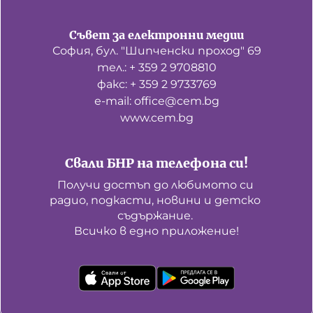
Съвет за електронни медии
София, бул. "Шипченски проход" 69
тел.: + 359 2 9708810
факс: + 359 2 9733769
е-mail: office@cem.bg
www.cem.bg
Свали БНР на телефона си!
Получи достъп до любимото си 
радио, подкасти, новини и детско 
съдържание. 

Всичко в едно приложение!