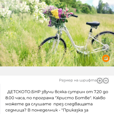
Игри
Фантазирай
Кои сме ние?
Приказки
История на изкуството
За вас, родители
Музикална кутийка
БНР
БНР Новини
От соул до рокендрол
Архивен фонд на БНР
Междучасие
Яйцето на света
Къщата
Размер на шрифта
Златната ябълка
ДЕТСКОТО.БНР звучи всяка сутрин от 7.20 до
8.00 часа, по програма "Христо Ботве". Какво
Непознатите думи
можете да слушате през следващата
седмица? В понеделник - "Приказка за
Като Айнщайн