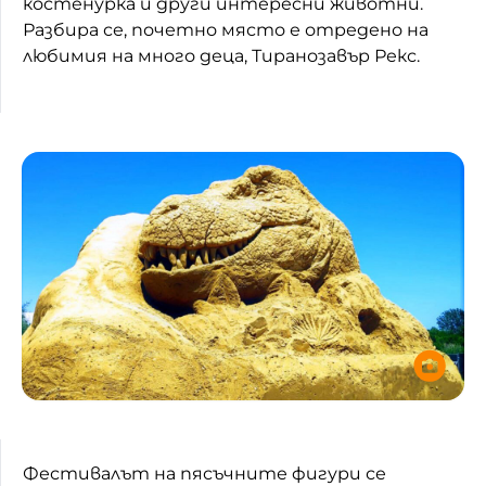
костенурка и други интересни животни.
Разбира се, почетно място е отредено на
Домашен любимец
любимия на много деца, Тиранозавър Рекс.
Питаме Ви
До ре ми
Фестивалът на пясъчните фигури се