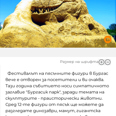
Игри
Фантазирай
Кои сме ние?
Приказки
История на изкуството
За вас, родители
Музикална кутийка
БНР
БНР Новини
От соул до рокендрол
Архивен фонд на БНР
Междучасие
Размер на шрифта
Яйцето на света
Фестивалът на пясъчните фигури в Бургас
вече е отворен за посетители и ви очаква.
Къщата
Тази година събитието носи симпатичното
заглавие "Бургасик парк", заради темата на
Златната ябълка
скулптурите - праисторически животни.
Непознатите думи
Сред 12-те фигури от пясък ще можете да
разгледате динозаври, мамут, гигантска
Като Айнщайн