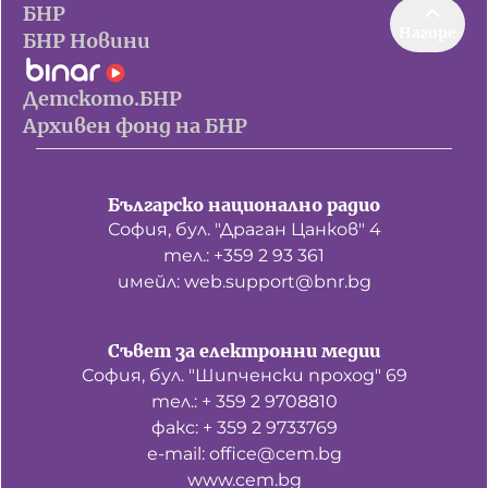
БНР
Нагоре
БНР Новини
Детското.БНР
Архивен фонд на БНР
Българско национално радио
София, бул. "Драган Цанков" 4
тел.: +359 2 93 361
имейл: web.support@bnr.bg
Съвет за електронни медии
София, бул. "Шипченски проход" 69
тел.: + 359 2 9708810
факс: + 359 2 9733769
е-mail: office@cem.bg
www.cem.bg