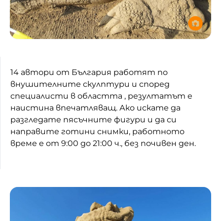
14 автори от България работят по
внушителните скулптури и според
специалисти в областта , резултатът е
наистина впечатляващ. Ако искате да
разгледате пясъчните фигури и да си
направите готини снимки, работното
време е от 9:00 до 21:00 ч., без почивен ден.