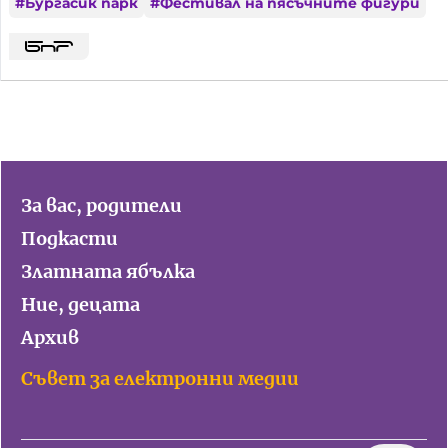
#
Бургасик парк
#
Фестивал на пясъчните фигури
За вас, родители
Подкасти
Златната ябълка
Ние, децата
Архив
Съвет за електронни медии