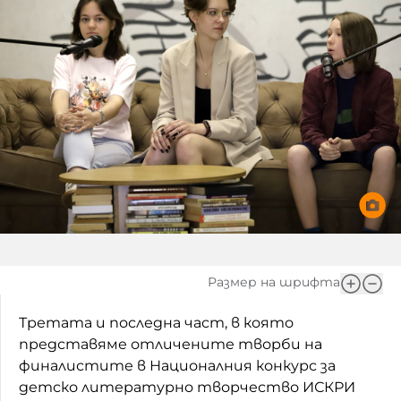
Игри
Фантазирай
Кои сме ние?
Приказки
История на изкуството
За вас, родители
Музикална кутийка
БНР
БНР Новини
От соул до рокендрол
Архивен фонд на БНР
Междучасие
Яйцето на света
Къщата
Размер на шрифта
Златната ябълка
Третата и последна част, в която
представяме отличените творби на
Непознатите думи
финалистите в Националния конкурс за
детско литературно творчество ИСКРИ
Като Айнщайн