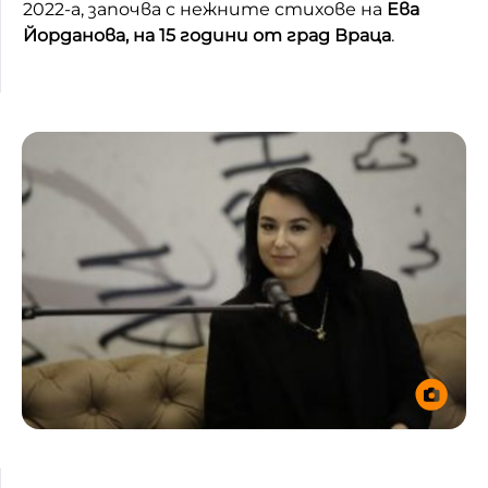
2022-а, започва с нежните стихове на
Ева
Домашен любимец
Йорданова, на 15 години от град Враца
.
Питаме Ви
До ре ми