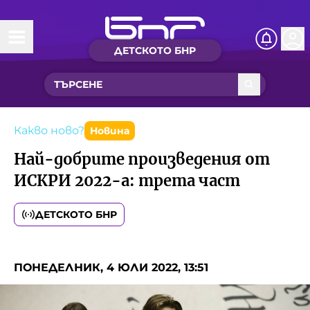
ДЕТСКОТО БНР
Начало
Какво ново?
Рубрики с вълшебства
Какво ново?
Новина
Най-добрите произведения от
Детско радио
ИСКРИ 2022-а: трета част
Чуйте
ДЕТСКОТО БНР
Новините на детски език
Искри
Приказки
ПОНЕДЕЛНИК, 4 ЮЛИ 2022, 13:51
Интересен архив
Песнички
Нашите гости