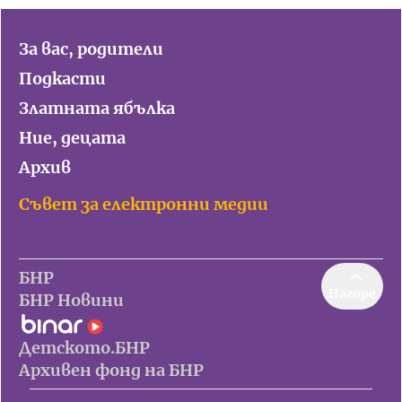
За вас, родители
Подкасти
Златната ябълка
Ние, децата
Архив
Съвет за електронни медии
БНР
Нагоре
БНР Новини
Детското.БНР
Архивен фонд на БНР