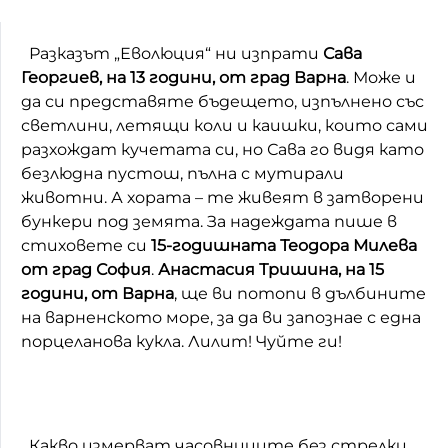
Разказът „Еволюция“ ни изпрати
Сава
Георгиев, на 13 години, от град Варна
. Може и
да си представяте бъдещето, изпълнено със
светлини, летящи коли и каишки, които сами
разхождат кучетата си, но Сава го видя като
безлюдна пустош, пълна с мутирали
животни. А хората – те живеят в затворени
бункери под земята. За надеждата пише в
стиховете си
15-годишната Теодора Милева
от град София
.
Анастасия Тришина, на 15
години, от Варна
, ще ви потопи в дълбините
на варненското море, за да ви запознае с една
порцеланова кукла. Лилит! Чуйте ги!
Какво измерват часовниците без стрелки