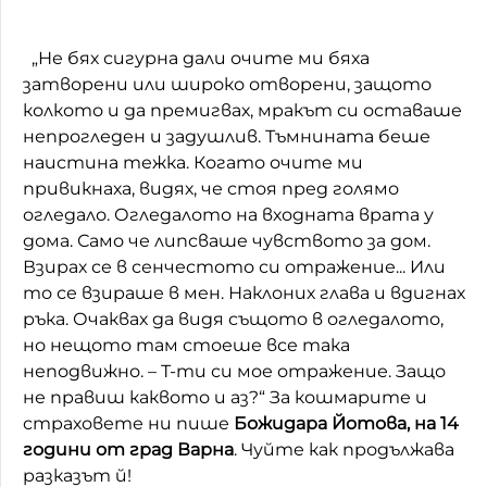
„Не бях сигурна дали очите ми бяха
затворени или широко отворени, защото
колкото и да премигвах, мракът си оставаше
непрогледен и задушлив. Тъмнината беше
наистина тежка. Когато очите ми
привикнаха, видях, че стоя пред голямо
огледало. Огледалото на входната врата у
дома. Само че липсваше чувството за дом.
Взирах се в сенчестото си отражение... Или
то се взираше в мен. Наклоних глава и вдигнах
ръка. Очаквах да видя същото в огледалото,
но нещото там стоеше все така
неподвижно. – Т-ти си мое отражение. Защо
не правиш каквото и аз?“ За кошмарите и
страховете ни пише
Божидара Йотова, на 14
години от град Варна
. Чуйте как продължава
разказът й!