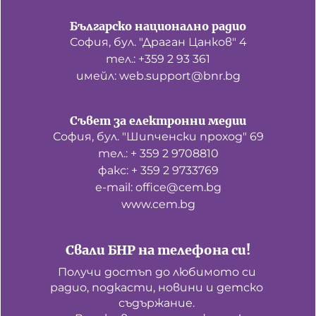
Българско национално радио
София, бул. "Драган Цанков" 4
тел.: +359 2 93 361
имейл: web.support@bnr.bg
Съвет за електронни медии
София, бул. "Шипченски проход" 69
тел.: + 359 2 9708810
факс: + 359 2 9733769
е-mail: office@cem.bg
www.cem.bg
Свали БНР на телефона си!
Получи достъп до любимото си 
радио, подкасти, новини и детско 
съдържание. 
