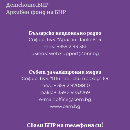
Детското.БНР
Архивен фонд на БНР
Българско национално радио
София, бул. "Драган Цанков" 4
тел.: +359 2 93 361
имейл: web.support@bnr.bg
Съвет за електронни медии
София, бул. "Шипченски проход" 69
тел.: + 359 2 9708810
факс: + 359 2 9733769
е-mail: office@cem.bg
www.cem.bg
Свали БНР на телефона си!