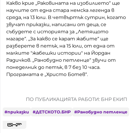
Какво крие „Раковината на изобилието“ ще
Домашен любимец
научите от една стара немска легенда в
сряда, на 13 юли. В четвъртък сутрин, когато
Питаме Ви
звучат приказки, написани от деца, се
събудете с историята за „Летящото
До ре ми
магаре“. „За какво се карат жабите“ ще
разберете в петък, на 15 юли, от една от
малките "жабешки истории" на Йордан
Радичков. „Ранобудно петленце“ звучи от
понеделник до петък, в 7 без 10 часа.
Програмата е „Христо Ботев“.
ПО ПУБЛИКАЦИЯТА РАБОТИ: БНР ЕКИП
#
приказки
#
ДЕТСКОТО.БНР
#
Ранобудно петленце