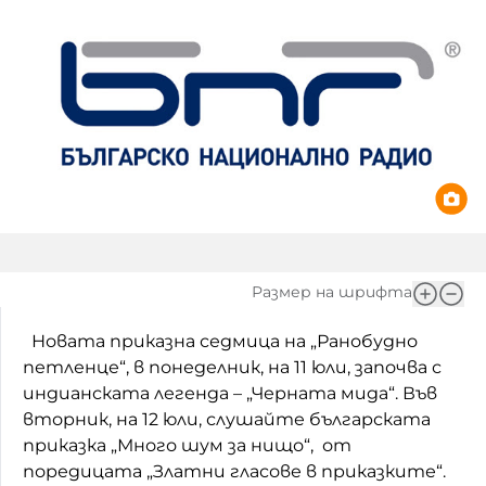
Игри
Фантазирай
Кои сме ние?
Приказки
История на изкуството
За вас, родители
Музикална кутийка
БНР
БНР Новини
От соул до рокендрол
Архивен фонд на БНР
Междучасие
Размер на шрифта
Яйцето на света
Новата приказна седмица на „Ранобудно
Къщата
петленце“, в понеделник, на 11 юли, започва с
Златната ябълка
индианската легенда – „Черната мида“. Във
вторник, на 12 юли, слушайте българската
Непознатите думи
приказка „Много шум за нищо“, от
поредицата „Златни гласове в приказките“.
Като Айнщайн