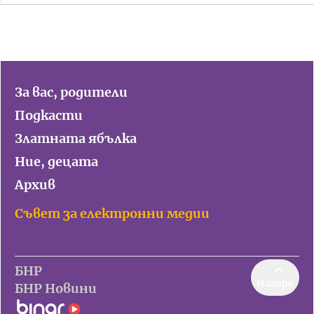
За вас, родители
Подкасти
Златната ябълка
Ние, децата
Архив
Съвет за електронни медии
БНР
Нагоре
БНР Новини