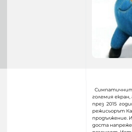
Симпатичните 
големия екран,
през 2015 годи
режисьорът Ка
продължение. И
доста напреже