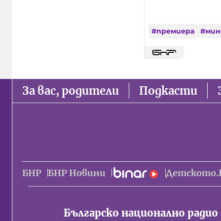
#
премиера
#
мин
За вас, родители
Подкасти
БНР
БНР Новини
Детското.
Българско национално радио