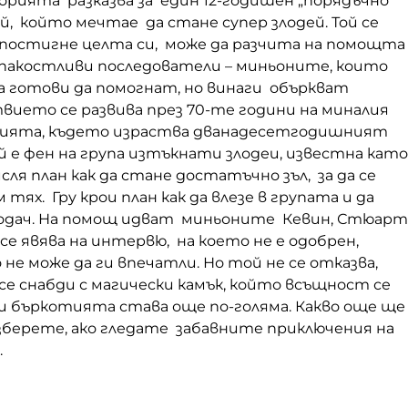
орията разказва за един 12-годишен „порядъчно
й, който мечтае да стане супер злодей. Той се
да постигне целта си, може да разчита на помощта
 пакостливи последователи – миньоните, които
а готови да помогнат, но винаги объркват
вието се развива през 70-те години на миналия
дията, където израства дванадесетгодишният
ой е фен на група изтъкнати злодеи, известна като
сля план как да стане достатъчно зъл, за да се
тях. Гру крои план как да влезе в групата и да
одач. На помощ идват миньоните Кевин, Стюарт
 се явява на интервю, на което не е одобрен,
не може да ги впечатли. Но той не се отказва,
 се снабди с магически камък, който всъщност се
 и бъркотията става още по-голяма. Какво още ще
азберете, ако гледате забавните приключения на
.