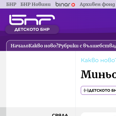
БНР
БНР Новини
Архивен фонд
ДЕТСКОТО БНР
Начало
Какво ново?
Рубрики с вълшебства
Какво ново
Миньо
ДЕТСКОТО Б
СРЯДА