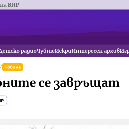
 на БНР
Детско радио
Чуйте
Искри
Интересен архив
Иг
?
Новина
ните се завръщат
НР