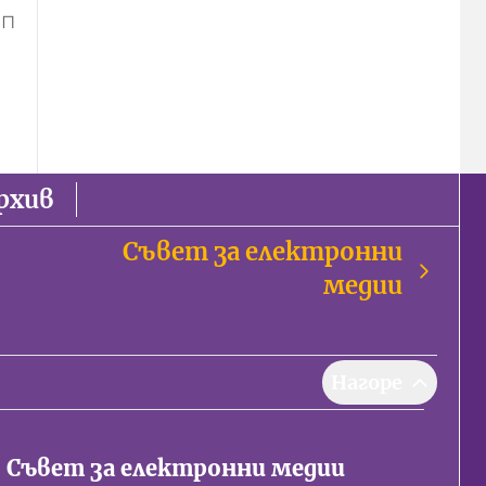
ИП
рхив
Съвет за електронни
медии
Нагоре
Съвет за електронни медии