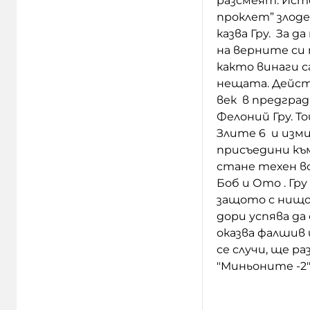
разсмеят. Ист
проклет” злоде
казва Гру. За 
на верните си
както винаги с
нещата. Дейст
век в предгра
Фелоний Гру. Т
Злите 6 и изми
присъедини към 
стане техен в
Боб и Ото . Гру
защото с нищо 
дори успява да
оказва фалшив
се случи, ще р
"Миньоните -2"