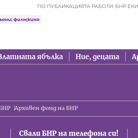
ПО ПУБЛИКАЦИЯТА РАБОТИ: БНР ЕК
ьони; филм;кино
Златната ябълка
Ние, децата
А
БНР
Архивен фонд на БНР
Свали БНР на телефона си!