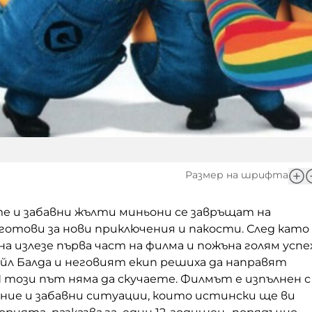
Размер на шрифта
и забавни жълти миньони се завръщат на
 готови за нови приключения и пакости. След като
на излезе първа част на филма и пожъна голям успех
йл Балда и неговият екип решиха да направят
 този път няма да скучаете. Филмът е изпълнен с
ние и забавни ситуации, които истински ще ви