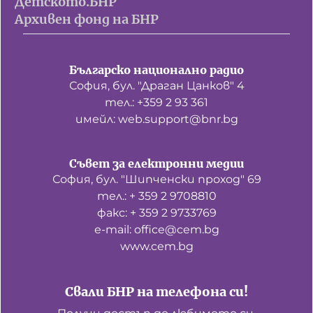
Детското.БНР
Архивен фонд на БНР
Българско национално радио
София, бул. "Драган Цанков" 4
тел.: +359 2 93 361
имейл: web.support@bnr.bg
Съвет за електронни медии
София, бул. "Шипченски проход" 69
тел.: + 359 2 9708810
факс: + 359 2 9733769
е-mail: office@cem.bg
www.cem.bg
Свали БНР на телефона си!