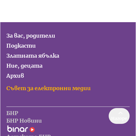
За вас, родители
Подкасти
Златната ябълка
Ние, децата
Архив
Съвет за електронни медии
БНР
Нагоре
БНР Новини