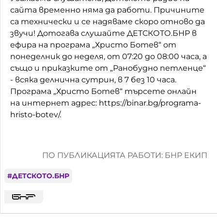
сайта временно няма да работи. Причините
Домашен любимец
са технически и се надяваме скоро отново да
звучи! Дотогава слушайте ДЕТСКОТО.БНР в
Питаме Ви
ефира на програма „Христо Ботев“ от
До ре ми
понеделник до неделя, от 07:20 до 08:00 часа, а
също и приказките от „Ранобудно петленце“
- всяка делнична сутрин, в 7 без 10 часа.
Програма „Христо Ботев“ търсете онлайн
на интернет адрес: https://binar.bg/programa-
hristo-botev/.
ПО ПУБЛИКАЦИЯТА РАБОТИ: БНР ЕКИП
#
ДЕТСКОТО.БНР