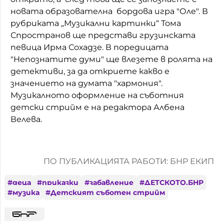
новата образователна бордова игра "Оле". В
рубриката „Музикални картинки“ Тома
Спространов ще представи грузинската
певица Ирма Сохадзе. В поредицата
"Непознатите думи" ще влезете в ролята на
детективи, за да откриете какво е
значението на думата "хармония".
Музикалното оформление на съботния
детски стрийм е на редактора Албена
Велева.
ПО ПУБЛИКАЦИЯТА РАБОТИ: БНР ЕКИП
#
деца
#
приказки
#
забавление
#
ДЕТСКОТО.БНР
#
музика
#
Детският съботен стрийм