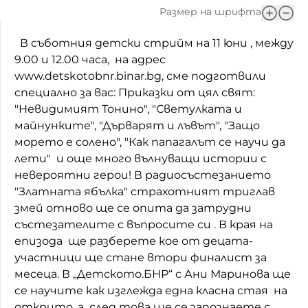
Размер на шрифта
Домашен любимец
В съботния детски стрийм на 11 юни , между
Питаме Ви
9.00 и 12.00 часа, на адрес
www.detskotobnr.binar.bg, сме подготвили
До ре ми
специално за вас: Приказки от цял свят:
"Невидимият Тонино", "Светулката и
майнунките", "Дърварят и лъвът", "Защо
морето е солено", "Как папагалът се научи да
лети" и още много вълнуващи истории с
невероятни герои! В радиосъстезанието
"Златната ябълка" страхотният триглав
змей отново ще се опита да затрудни
състезателите с въпросите си . В края на
епизода ще разберете кое от децата-
участници ще стане втори финалист за
месеца. В „Детското.БНР“ с Ани Маринова ще
се научите как изглежда една класна стая на
открито, а след това ще се запознаете с