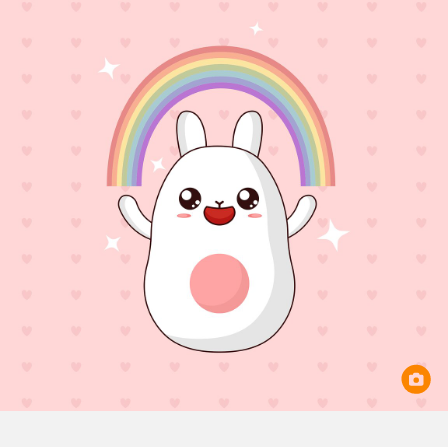
Игри
Фантазирай
Кои сме ние?
Приказки
История на изкуството
За вас, родители
Музикална кутийка
БНР
БНР Новини
От соул до рокендрол
Архивен фонд на БНР
Междучасие
Яйцето на света
Къщата
Златната ябълка
Непознатите думи
Като Айнщайн