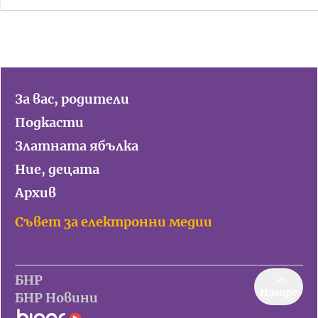
За вас, родители
Подкасти
Златната ябълка
Ние, децата
Архив
Съвет за електронни медии
БНР
Нагоре
БНР Новини