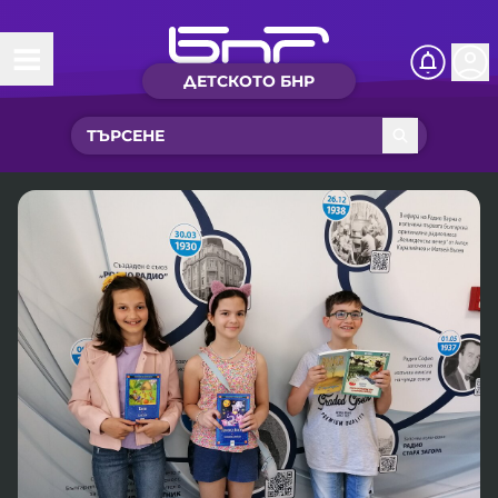
ДЕТСКОТО БНР
Начало
Какво ново?
Рубрики с вълшебства
Детско радио
Чуйте
Новините на детски език
Искри
Приказки
Интересен архив
Песнички
Нашите гости