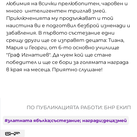
любимия на всички прелюбопитен, чаровен и
Домашен любимец
много интелигентен триглав змей.
Приключенията му продължават и той
Питаме Ви
наистина ви е подготвил безброй изненади и
забавления. В първото състезание едни
До ре ми
срещу други ще се изправят децата: Тиана,
Мария и Георги, от 6-то основно училище
"Граф Игнатиев". Да чуем кой ще стане
победител и ще се бори за голямата награда
в края на месеца. Приятно слушане!
ПО ПУБЛИКАЦИЯТА РАБОТИ: БНР ЕКИП
#
златната ябълка;състезание; награди;деца;змей