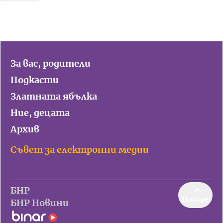
За вас, родители
Подкасти
Златната ябълка
Ние, децата
Архив
Съвет за електронни медии
БНР
Нагоре
БНР Новини