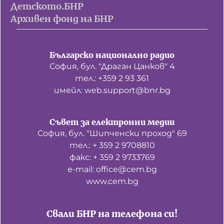
Детското.БНР
Архивен фонд на БНР
Българско национално радио
София, бул. "Драган Цанков" 4
тел.: +359 2 93 361
имейл: web.support@bnr.bg
Съвет за електронни медии
София, бул. "Шипченски проход" 69
тел.: + 359 2 9708810
факс: + 359 2 9733769
е-mail: office@cem.bg
www.cem.bg
Свали БНР на телефона си!