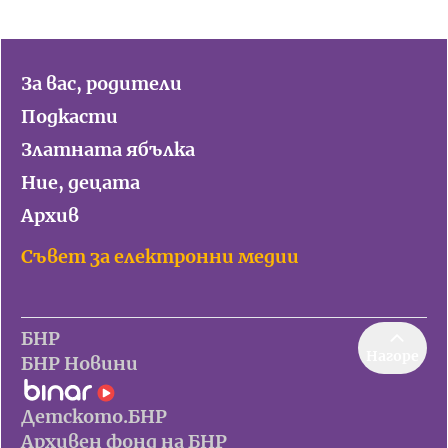
За вас, родители
Подкасти
Златната ябълка
Ние, децата
Архив
Съвет за електронни медии
БНР
Нагоре
БНР Новини
Детското.БНР
Архивен фонд на БНР