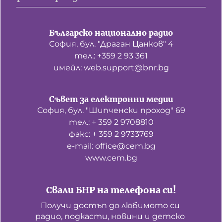
Българско национално радио
София, бул. "Драган Цанков" 4
тел.: +359 2 93 361
имейл: web.support@bnr.bg
Съвет за електронни медии
София, бул. "Шипченски проход" 69
тел.: + 359 2 9708810
факс: + 359 2 9733769
е-mail: office@cem.bg
www.cem.bg
Свали БНР на телефона си!
Получи достъп до любимото си 
радио, подкасти, новини и детско 