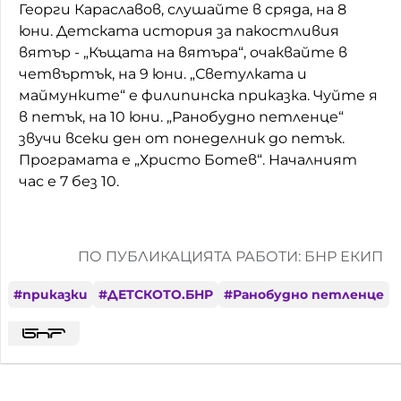
Георги Караславов, слушайте в сряда, на 8
Домашен любимец
юни. Детската история за пакостливия
вятър - „Къщата на вятъра“, очаквайте в
Питаме Ви
четвъртък, на 9 юни. „Светулката и
маймунките“ е филипинска приказка. Чуйте я
До ре ми
в петък, на 10 юни. „Ранобудно петленце“
звучи всеки ден от понеделник до петък.
Програмата е „Христо Ботев“. Началният
час е 7 без 10.
ПО ПУБЛИКАЦИЯТА РАБОТИ: БНР ЕКИП
#
приказки
#
ДЕТСКОТО.БНР
#
Ранобудно петленце