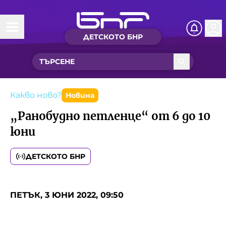
ДЕТСКОТО БНР
Начало
Какво ново?
Рубрики с вълшебства
Какво ново?
Новина
„Ранобудно петленце“ от 6 до 10
Детско радио
юни
Чуйте
ДЕТСКОТО БНР
Новините на детски език
Искри
Приказки
ПЕТЪК, 3 ЮНИ 2022, 09:50
Интересен архив
Песнички
Нашите гости