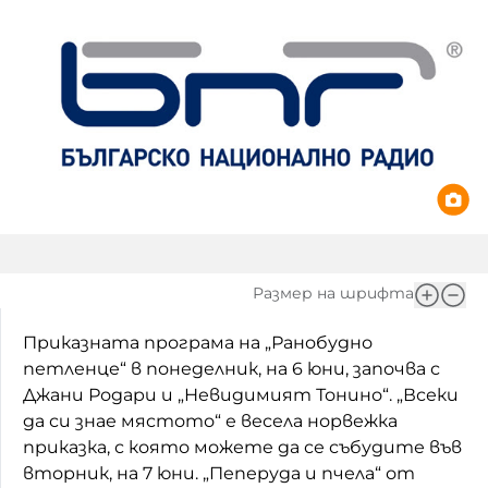
Игри
Фантазирай
Кои сме ние?
Приказки
История на изкуството
За вас, родители
Музикална кутийка
БНР
БНР Новини
От соул до рокендрол
Архивен фонд на БНР
Междучасие
Размер на шрифта
Яйцето на света
Приказната програма на „Ранобудно
Къщата
петленце“ в понеделник, на 6 юни, започва с
Златната ябълка
Джани Родари и „Невидимият Тонино“. „Всеки
да си знае мястото“ е весела норвежка
Непознатите думи
приказка, с която можете да се събудите във
вторник, на 7 юни. „Пеперуда и пчела“ от
Като Айнщайн