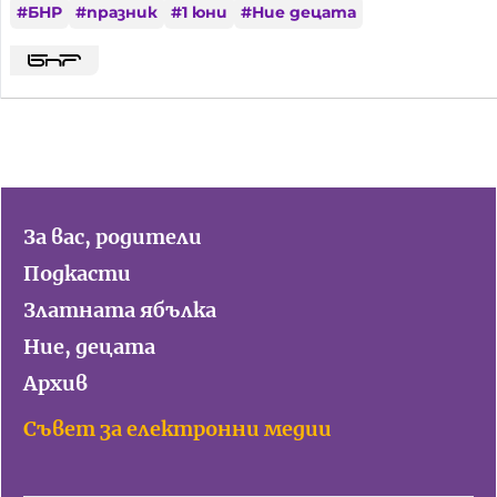
#
БНР
#
празник
#
1 юни
#
Ние децата
За вас, родители
Подкасти
Златната ябълка
Ние, децата
Архив
Съвет за електронни медии