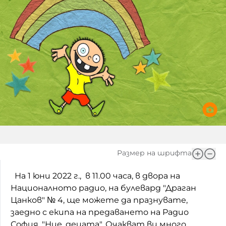
Игри
Фантазирай
Кои сме ние?
Приказки
История на изкуството
За вас, родители
Музикална кутийка
БНР
БНР Новини
От соул до рокендрол
Архивен фонд на БНР
Междучасие
Яйцето на света
Размер на шрифта
Къщата
На 1 юни 2022 г., в 11.00 часа, в двора на
Златната ябълка
Националното радио, на булевард "Драган
Цанков" № 4, ще можете да празнувате,
Непознатите думи
заедно с екипа на предаването на Радио
Като Айнщайн
София, "Ние, децата". Очакват ви много