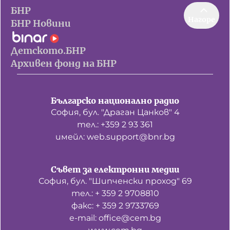
БНР
Нагоре
БНР Новини
Детското.БНР
Архивен фонд на БНР
Българско национално радио
София, бул. "Драган Цанков" 4
тел.: +359 2 93 361
имейл: web.support@bnr.bg
Съвет за електронни медии
София, бул. "Шипченски проход" 69
тел.: + 359 2 9708810
факс: + 359 2 9733769
е-mail: office@cem.bg