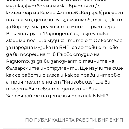
музика, футбол на малки вратички / с
Домашен любимец
коментар на Камен Алипиев -Кедъра!/, рисунки
на асфалт, детски куиз, флашмоб, танци, кът
Питаме Ви
за виртуална реалност и много други игри.
До ре ми
Вокална група "Радиодеца" ще изпълнява
любими песни, а музикантите от Оркестъра
за народна музика на БНР са готови отново
да ви посрещнат в Първо студио на
Радиото, за да ви запознаят с тайните на
българските инструменти. Ще научите още
как се работи с гласа и как се прави интервю ,
а приятелите ни от "Книговище" ще ви
представят своите детски новини .
Заповядайте на детския празник в БНР!
ПО ПУБЛИКАЦИЯТА РАБОТИ: БНР ЕКИП