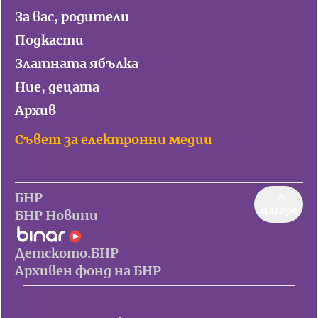
За вас, родители
Подкасти
Златната ябълка
Ние, децата
Архив
Съвет за електронни медии
БНР
Нагоре
БНР Новини
Детското.БНР
Архивен фонд на БНР