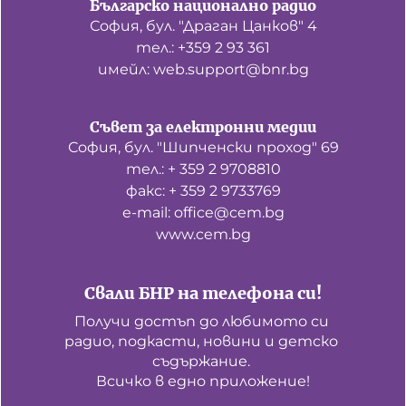
Българско национално радио
София, бул. "Драган Цанков" 4
тел.: +359 2 93 361
имейл: web.support@bnr.bg
Съвет за електронни медии
София, бул. "Шипченски проход" 69
тел.: + 359 2 9708810
факс: + 359 2 9733769
е-mail: office@cem.bg
www.cem.bg
Свали БНР на телефона си!
Получи достъп до любимото си 
радио, подкасти, новини и детско 
съдържание. 

Всичко в едно приложение!