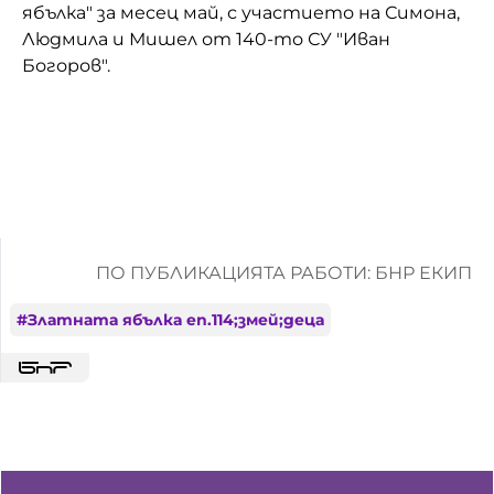
ябълка" за месец май, с участието на Симона,
Домашен любимец
Людмила и Мишел от 140-то СУ "Иван
Богоров".
Питаме Ви
До ре ми
ПО ПУБЛИКАЦИЯТА РАБОТИ: БНР ЕКИП
#
Златната ябълка еп.114;змей;деца