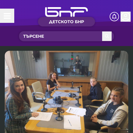
ДЕТСКОТО БНР
Начало
Какво ново?
Рубрики с вълшебства
Детско радио
Чуйте
Новините на детски език
Искри
Приказки
Интересен архив
Песнички
Нашите гости