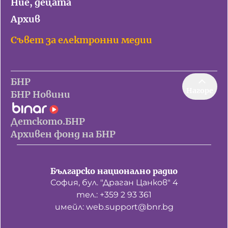
Ние, децата
Архив
Съвет за електронни медии
БНР
Нагоре
БНР Новини
Детското.БНР
Архивен фонд на БНР
Българско национално радио
София, бул. "Драган Цанков" 4
тел.: +359 2 93 361
имейл: web.support@bnr.bg