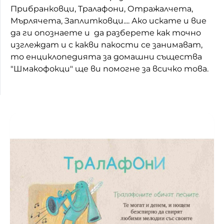
Прибранковци, Тралафони, Отражалчета,
Мърлячета, Заплитковци.... Ако искате и вие
да ги опознаете и да разберете как точно
изглеждат и с какви пакости се занимават,
то енциклопедията за домашни същества
"Шмакофокци" ще ви помогне за всичко това.