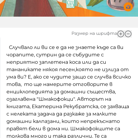
Домашен любимец
Питаме Ви
Размер на шрифта
До ре ми
Случвало ли ви се е да не знаете къде са ви
чорапите, сутрин да се събудите с
неприятно заплетена коса или да си
тананикате някоя песен,която не излиза от
ума ви? Е, ако се чудите защо се случва всичко
това, то ще намерите отговорите в
енциклопедията за домашни същества,
озаглавена "Шмакофокци". Авторът на
книгата, Екатерина Рекубратска, се захваща
с нелеката задача да разкаже за малките
домашни калпазани, които непрекъснато
правят бели в дома ни. Шмакофокците са
толкова много и така различни. Те са