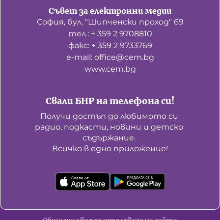
Съвет за електронни медии
София, бул. "Шипченски проход" 69
тел.: + 359 2 9708810
факс: + 359 2 9733769
е-mail: office@cem.bg
www.cem.bg
Свали БНР на телефона си!
Получи достъп до любимото си 
радио, подкасти, новини и детско 
съдържание. 

Всичко в едно приложение!