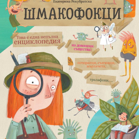
Игри
Фантазирай
Кои сме ние?
Приказки
История на изкуството
За вас, родители
Музикална кутийка
БНР
БНР Новини
От соул до рокендрол
Архивен фонд на БНР
Междучасие
Яйцето на света
Къщата
Златната ябълка
Непознатите думи
Като Айнщайн