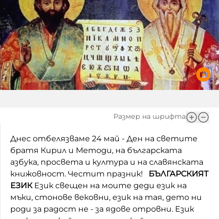
Игри
Фантазирай
Кои сме ние?
Приказки
История на изкуството
За вас, родители
Музикална кутийка
БНР
БНР Новини
От соул до рокендрол
Архивен фонд на БНР
Междучасие
Размер на шрифта
Яйцето на света
Днес отбелязваме 24 май - Ден на светите
братя Кирил и Методи, на българската
Къщата
азбука, просвета и култура и на славянската
книжовност. Честит празник!
БЪЛГАРСКИЯТ
Златната ябълка
ЕЗИК
Език свещен на моите деди език на
Непознатите думи
мъки, стонове вековни, език на тая, дето ни
роди за радост не - за ядове отровни. Език
Като Айнщайн