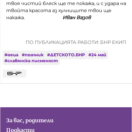
твоя чистий бляск ще те покажа, и с удара на
твойта красота аз хулниците твои ще
накажа.
Иван Вазов
ПО ПУБЛИКАЦИЯТА РАБОТИ: БНР ЕКИП
#
деца
#
празник
#
ДЕТСКОТО.БНР
#
24 май
#
славянска писменост
За вас, родители
Подкасти