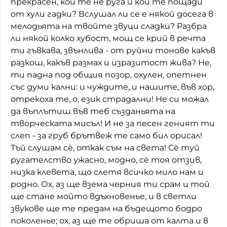
прекрасен, кой те не руга и кой те пощади
от хули гадки? Вслушал ли се е някой досега в
Домашен любимец
мелодьята на твойте звуци сладки? Разбра
Питаме Ви
ли някой колко хубост, мощ се крий в речта
ти гъвкава, звънлива - от руйни тонове какъв
До ре ми
разкош, какъв размах и изразитост жива? Не,
ти падна под общия позор, охулен, опетнен
със думи кални: и чуждите, и нашите, във хор,
отрекоха те, о, език страдални! Не си можал
да въплътиш във теб създаньята на
творческата мисъл! И не за песен геният ти
слеп - за груб брътвеж те само бил орисал!
Тъй слушам сè, откак съм на света! Сè туй
ругателство ужасно, модно, сè тоя отзив,
низка клевета, що слетя всичко мило нам и
родно. Ох, аз ще взема черния ти срам и той
ще стане мойто вдъхновенье, и в светли
звукове ще те предам на бъдещото бодро
поколенье; ох, аз ще те обриша от калта и в