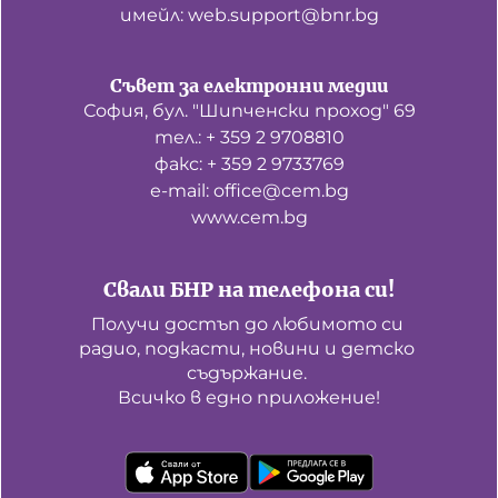
имейл: web.support@bnr.bg
Съвет за електронни медии
София, бул. "Шипченски проход" 69
тел.: + 359 2 9708810
факс: + 359 2 9733769
е-mail: office@cem.bg
www.cem.bg
Свали БНР на телефона си!
Получи достъп до любимото си 
радио, подкасти, новини и детско 
съдържание. 

Всичко в едно приложение!