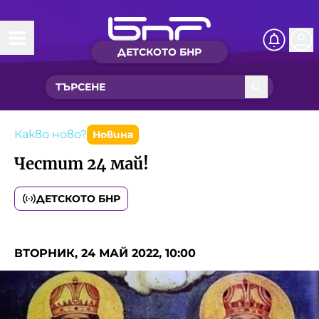
ДЕТСКОТО БНР
Начало
Какво ново?
Рубрики с вълшебства
Какво ново?
Новина
Честит 24 май!
Детско радио
ДЕТСКОТО БНР
Чуйте
Новините на детски език
Искри
ВТОРНИК, 24 МАЙ 2022, 10:00
Приказки
Интересен архив
Песнички
Нашите гости