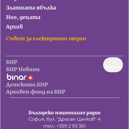
Златната ябълка
Ние, децата
Архив
Съвет за електронни медии
БНР
Нагоре
БНР Новини
Детското.БНР
Архивен фонд на БНР
Българско национално радио
София, бул. "Драган Цанков" 4
тел.: +359 2 93 361