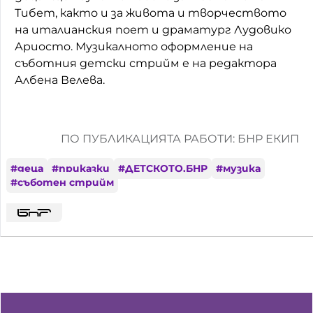
Тибет, както и за живота и творчеството
на италианския поет и драматург Лудовико
Ариосто. Музикалното оформление на
съботния детски стрийм е на редактора
Албена Велева.
ПО ПУБЛИКАЦИЯТА РАБОТИ: БНР ЕКИП
#
деца
#
приказки
#
ДЕТСКОТО.БНР
#
музика
#
съботен стрийм