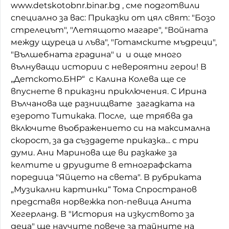
www.detskotobnr.binar.bg , сме подготвили
Домашен любимец
специално за вас: Приказки от цял свят: "Бозо
стрелецът", "Летящото магаре", "Войната
Питаме Ви
между щуреца и лъва", "Готамските мъдреци",
"Вълшебната градина" и и още много
До ре ми
вълнуващи истории с невероятни герои! В
„Детското.БНР“ с Калина Колева ще се
впуснете в приказни приключения. С Ирина
Вълчанова ще разнищвате загадката на
езерото Титикака. После, ще трябва да
включите въображението си на максимална
скорост, за да създадете приказка... с три
думи. Ани Маринова ще ви разкаже за
келтите и друидите в етнографската
поредица "Яйцето на света". В рубриката
„Музикални картинки“ Тома Спространов
представя норвежка поп-певица Анита
Хегерланд. В "История на изкуството за
деца" ще научите повече за тайните на