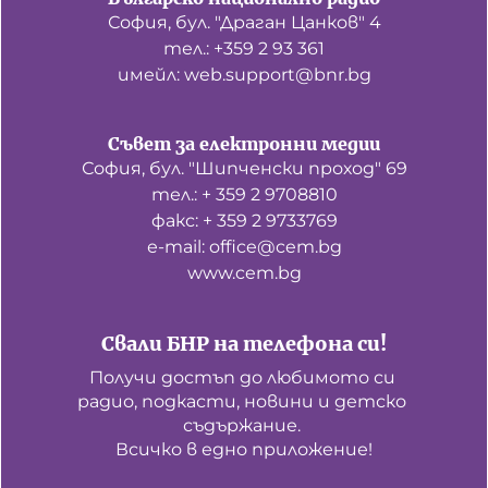
София, бул. "Драган Цанков" 4
тел.: +359 2 93 361
имейл: web.support@bnr.bg
Съвет за електронни медии
София, бул. "Шипченски проход" 69
тел.: + 359 2 9708810
факс: + 359 2 9733769
е-mail: office@cem.bg
www.cem.bg
Свали БНР на телефона си!
Получи достъп до любимото си 
радио, подкасти, новини и детско 
съдържание. 

Всичко в едно приложение!