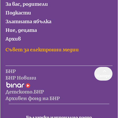
За вас, родители
Подкасти
Златната ябълка
Ние, децата
Архив
Съвет за електронни медии
БНР
Нагоре
БНР Новини
Детското.БНР
Архивен фонд на БНР
Българско национално радио