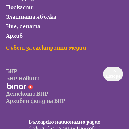
Подкасти
Златната ябълка
Ние, децата
Архив
Съвет за електронни медии
БНР
Нагоре
БНР Новини
Детското.БНР
Архивен фонд на БНР
Българско национално радио
София, бул. "Драган Цанков" 4