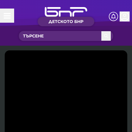
ДЕТСКОТО БНР
Начало
Какво ново?
Рубрики с вълшебства
Детско радио
Чуйте
Новините на детски език
Искри
Приказки
Интересен архив
Песнички
Нашите гости