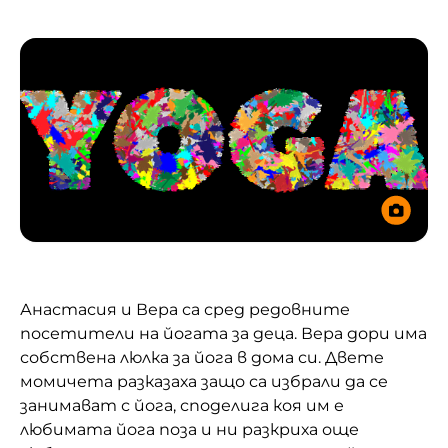
Анастасия и Вера са сред редовните
посетители на йогата за деца. Вера дори има
собствена люлка за йога в дома си. Двете
момичета разказаха защо са избрали да се
занимават с йога, споделига коя им е
любимата йога поза и ни разкриха още