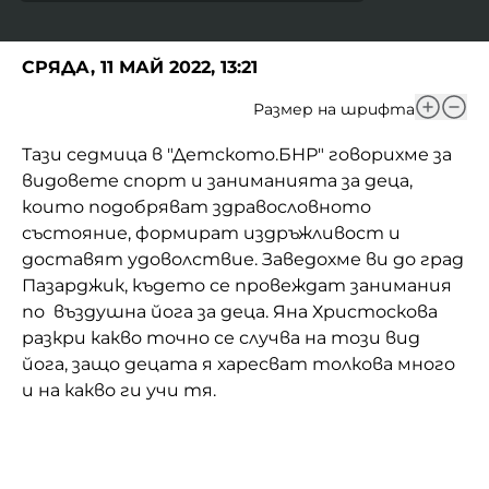
Домашен любимец
СРЯДА, 11 МАЙ 2022, 13:21
Питаме Ви
Размер на шрифта
До ре ми
Тази седмица в "Детското.БНР" говорихме за
видовете спорт и заниманията за деца,
които подобряват здравословното
състояние, формират издръжливост и
доставят удоволствие. Заведохме ви до град
Пазарджик, където се провеждат занимания
по въздушна йога за деца. Яна Христоскова
разкри какво точно се случва на този вид
йога, защо децата я харесват толкова много
и на какво ги учи тя.