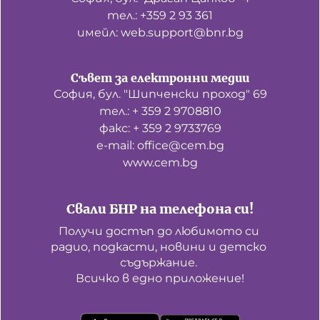
тел.: +359 2 93 361
имейл: web.support@bnr.bg
Съвет за електронни медии
София, бул. "Шипченски проход" 69
тел.: + 359 2 9708810
факс: + 359 2 9733769
е-mail: office@cem.bg
www.cem.bg
Свали БНР на телефона си!
Получи достъп до любимото си 
радио, подкасти, новини и детско 
съдържание. 

Всичко в едно приложение!