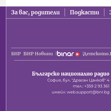
За вас, родители
Подкасти
БНР
БНР Новини
Детското.
Българско национално радио
София, бул. "Драган Цанков" 4
тел.: +359 2 93 361
имейл: web.support@bnr.bg