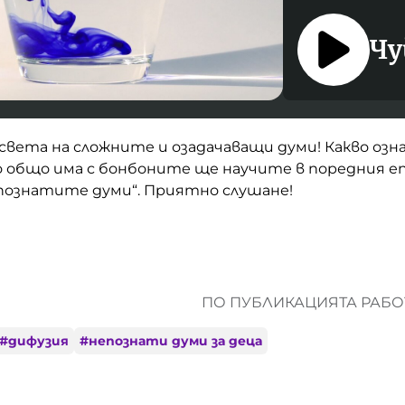
Чу
света на сложните и озадачаващи думи! Какво озн
о общо има с бонбоните ще научите в поредния е
познатите думи“. Приятно слушане!
ПО ПУБЛИКАЦИЯТА РАБОТ
#
дифузия
#
непознати думи за деца