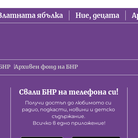
Златната ябълка
Ние, децата
А
БНР
Архивен фонд на БНР
Свали БНР на телефона си!
Получи достъп до любимото си 
радио, подкасти, новини и детско 
съдържание. 

Всичко в едно приложение!