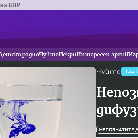
 на БНР
Детско радио
Чуйте
Искри
Интересен архив
Иг
Чуйте
ПОДК
Непоз
дифуз
НЕПОЗНАТИТЕ 