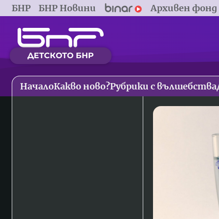
БНР
БНР Новини
Архивен фонд
ДЕТСКОТО БНР
Начало
Какво ново?
Рубрики с вълшебства