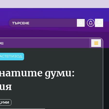
ри
АСТЕПИЗОД
натите думи:
ия
ДУМИ