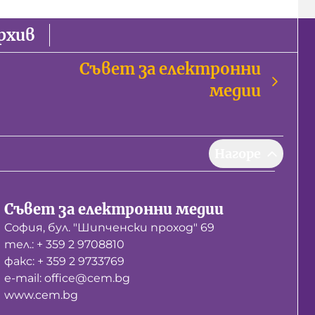
рхив
Съвет за електронни
медии
Нагоре
Съвет за електронни медии
София, бул. "Шипченски проход" 69
тел.: + 359 2 9708810
факс: + 359 2 9733769
е-mail: office@cem.bg
www.cem.bg