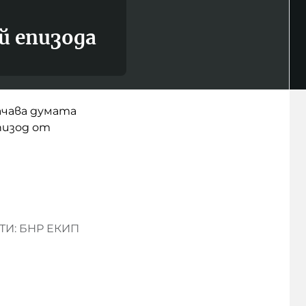
й епизода
ачава думата
пизод от
И: БНР ЕКИП