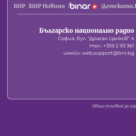
БНР
БНР Новини
Детското.
Българско национално радио
София, бул. "Драган Цанков" 4
тел.: +359 2 93 361
имейл: web.support@bnr.bg
Общи условия за из