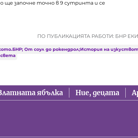
о ще започне точно в 9 сутринта и се
ПО ПУБЛИКАЦИЯТА РАБОТИ: БНР ЕК
кото.БНР; От соул до рокендрол;История на изкуство
 света
Златната ябълка
Ние, децата
А