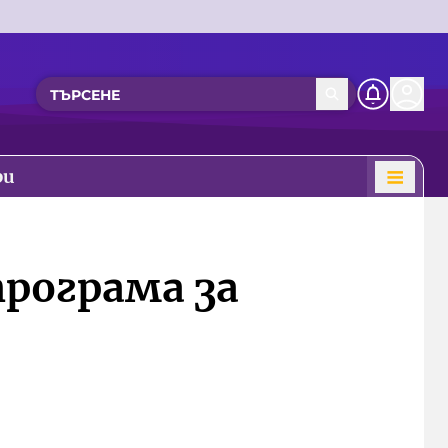
ри
рограма за