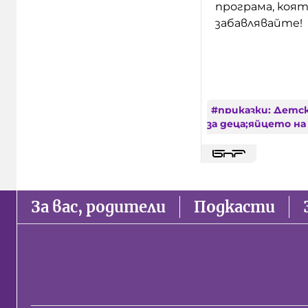
програма, коят
забавлявайте!
#
приказки; Детс
за деца;яйцето на
За вас, родители
Подкасти