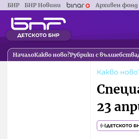
БНР
БНР Новини
Архивен фонд
ДЕТСКОТО БНР
Начало
Какво ново?
Рубрики с вълшебства
Какво ново
Специ
23 апр
ДЕТСКОТО Б