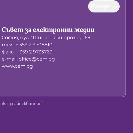
Нагоре
Съвет за електронни медии
София, бул. "Шипченски проход" 69
тел.: + 359 2 9708810
факс: + 359 2 9733769
е-mail: office@cem.bg
www.cem.bg
ика за „бисквитки“