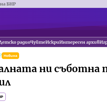
 на БНР
Детско радио
Чуйте
Искри
Интересен архив
Иг
?
Новина
алната ни съботна п
ил
НР