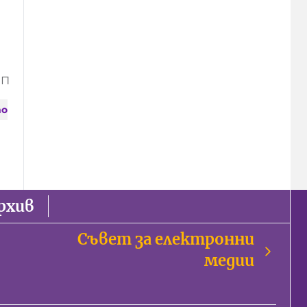
ИП
то
рхив
Съвет за електронни
медии