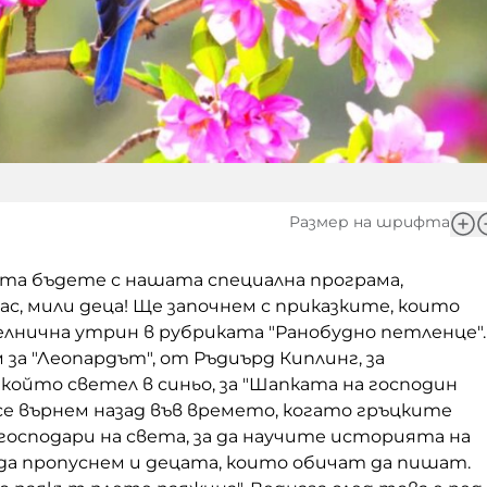
Размер на шрифта
ота бъдете с нашата специална програма,
ас, мили деца! Ще започнем с приказките, които
елнична утрин в рубриката "Ранобудно петленце".
 за "Леопардът", от Ръдиърд Киплинг, за
който светел в синьо, за "Шапката на господин
се върнем назад във времето, когато гръцките
 господари на света, за да научите историята на
 да пропуснем и децата, които обичат да пишат.