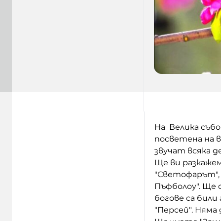
На Велика съб
посветена на в
звучат всяка д
Ще ви разкажем
"Светофарът", 
Пъфболоу". Ще 
богове са били
"Персей". Няма