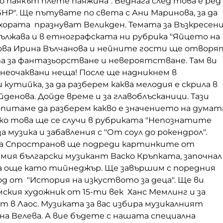
 паякът плете паяжина". Веднага след това е ред
НР". Ще пътувате по света с Ани Маринова, за да
хората празнуват Великден. Темата за Възкресен
ължава и в етнографската ни рубрика "Яйцето на
това Ирина Вълчанова и нейните гости ще отворя
 за фантазьорстване и невероятстване. Там ви
неочаквани неща! После ще надникнем в
 кутийка, за да разберем каква мелодия е скрила в
йденова. Дойде време и за главоблъсканици. Тази
опитаме да разберем какво е значението на думат
чко това ще се случи в рубриката "Непознатите
за музика и забавления с "От соул до рокендрол".
а Спространов ще подреди картинките от
мия български музикант Васко Кръпката, започнал
а още като тийнеджър. Ще завършим с поредния
д от "История на изкуството за деца". Ще ви
мския художник от 15-ти век Ханс Мемлинг и за
т в Лаос. Музиката за вас избира музикалният
а Велева. А вие бъдете с нашата специална