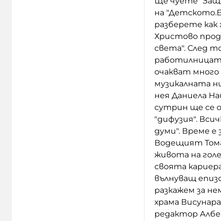
Ще чуете "Защо
на "Детското.Б
разберете как 
Христово прод
света". След 
работилницата
очакват много 
музикалната ни
нея Даниела На
сутрин ще се 
"дифузия". Вси
думи". Време е 
Водещият Том
живота на голе
своята кариер
вълнуващ епизо
разкажем за не
храма Висунара
редактор Албен