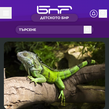
ДЕТСКОТО БНР
Начало
Какво ново?
Рубрики с вълшебства
Детско радио
Чуйте
Новините на детски език
Искри
Приказки
Интересен архив
Песнички
Нашите гости