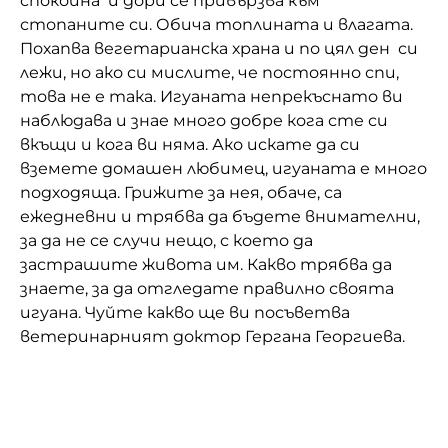
спокойна и дори се привързва към
стопаните си. Обича топлината и влагата.
Домашен любимец
Похапва вегетарианска храна и по цял ден си
Питаме Ви
лежи, но ако си мислите, че постоянно спи,
това не е така. Игуаната непрекъснато ви
До ре ми
наблюдава и знае много добре кога сте си
вкъщи и кога ви няма. Ако искате да си
вземете домашен любимец, игуаната е много
подходяща. Грижите за нея, обаче, са
ежедневни и трябва да бъдете внимателни,
за да не се случи нещо, с което да
застрашите живота им. Какво трябва да
знаете, за да отгледате правилно своята
игуана. Чуйте какво ще ви посъветва
ветеринарният доктор Гергана Георгиева.