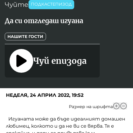
Чуйте
Игри
ПОДКАСТЕПИЗОД
Фантазирай
Да си отгледаш игуана
Кои сме ние?
Приказки
История на изкуството
За вас, родители
НАШИТЕ ГОСТИ
Музикална кутийка
БНР
БНР Новини
От соул до рокендрол
Чуй епизода
Архивен фонд на БНР
Междучасие
Яйцето на света
Къщата
НЕДЕЛЯ, 24 АПРИЛ 2022, 19:52
Златната ябълка
Размер на шрифта
Непознатите думи
Игуаната може да бъде идеалният домашен
любимец, колкото и да не ви се вярва. Тя е
Като Айнщайн