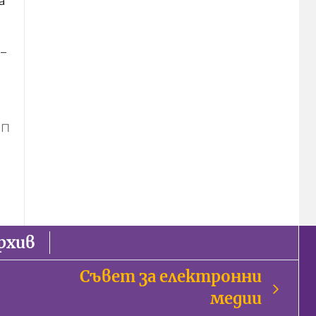
а
–
ИП
рхив
Съвет за електронни
медии