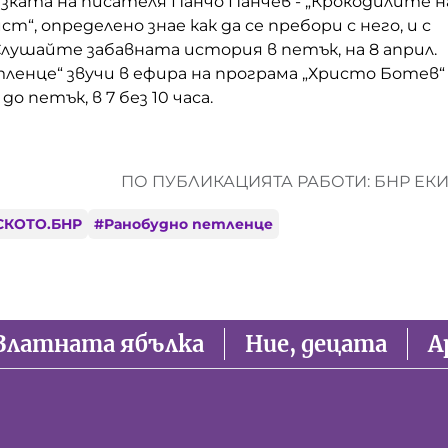
зката на писателя Панчо Панчев - „Крокодилите н
“, определено знае как да се пребори с него, и с
лушайте забавната история в петък, на 8 април.
ленце“ звучи в ефира на програма „Христо Ботев“ 
о петък, в 7 без 10 часа.
ПО ПУБЛИКАЦИЯТА РАБОТИ: БНР ЕК
СКОТО.БНР
#
Ранобудно петленце
Златната ябълка
Ние, децата
А