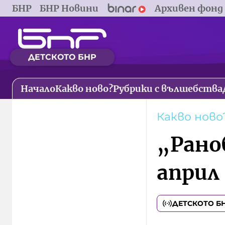
БНР
БНР Новини
Архивен фонд
ДЕТСКОТО БНР
Начало
Какво ново?
Рубрики с вълшебства
Какво ново
„Рано
април
ДЕТСКОТО Б