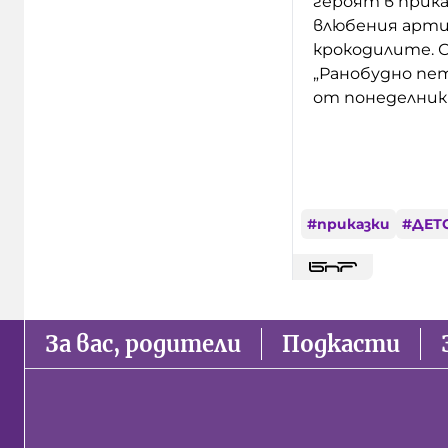
героят в прика
влюбения артист
крокодилите. С
„Ранобудно пет
от понеделник д
#
приказки
#
ДЕТ
За вас, родители
Подкасти