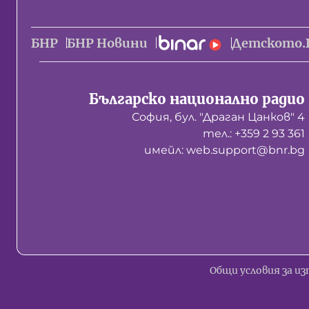
БНР
БНР Новини
Детското.
Българско национално радио
София, бул. "Драган Цанков" 4
тел.: +359 2 93 361
имейл: web.support@bnr.bg
Общи условия за из