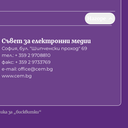
Нагоре
Съвет за електронни медии
София, бул. "Шипченски проход" 69
тел.: + 359 2 9708810
факс: + 359 2 9733769
е-mail: office@cem.bg
www.cem.bg
ика за „бисквитки“