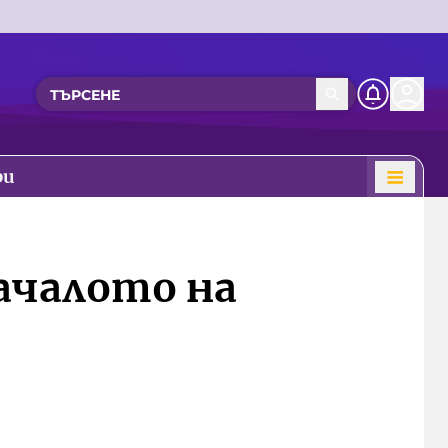
ри
ачалото на