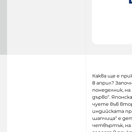
Каква ще е при
8 април? Запо
понеделник, на
дърво“. Японс
чуете във вторн
индийската пр
шапчица“ е дет
четвъртък, на 