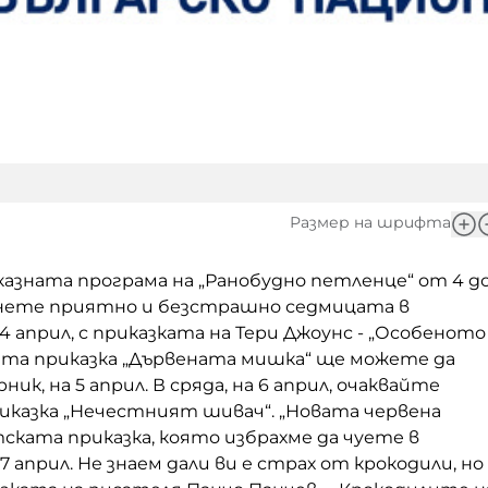
Размер на шрифта
казната програма на „Ранобудно петленце“ от 4 д
чнете приятно и безстрашно седмицата в
 4 април, с приказката на Тери Джоунс - „Особеното
ката приказка „Дървената мишка“ ще можете да
ик, на 5 април. В сряда, на 6 април, очаквайте
иказка „Нечестният шивач“. „Новата червена
ската приказка, която избрахме да чуете в
7 април. Не знаем дали ви е страх от крокодили, но