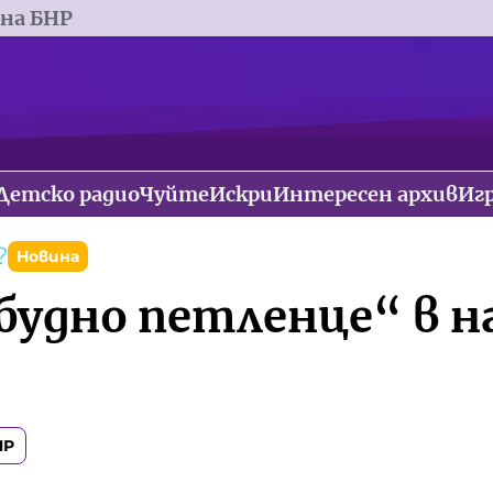
 на БНР
Детско радио
Чуйте
Искри
Интересен архив
Иг
?
Новина
будно петленце“ в н
НР