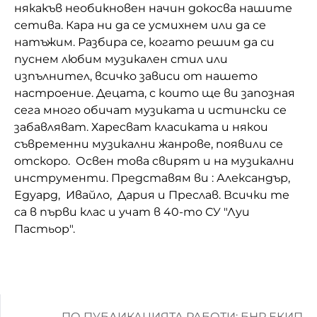
някакъв необикновен начин докосва нашите
Домашен любимец
сетива. Кара ни да се усмихнем или да се
натъжим. Разбира се, когато решим да си
Питаме Ви
пуснем любим музикален стил или
изпълнител, всичко зависи от нашето
До ре ми
настроение. Децата, с които ще ви запозная
сега много обичат музиката и истински се
забавляват. Харесват класиката и някои
съвременни музикални жанрове, появили се
отскоро. Освен това свирят и на музикални
инструменти. Представям ви : Александър,
Едуард, Ивайло, Дария и Преслав. Всички те
са в първи клас и учат в 40-то СУ "Луи
Пастьор".
ПО ПУБЛИКАЦИЯТА РАБОТИ: БНР ЕКИП