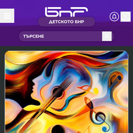
ДЕТСКОТО БНР
Начало
Какво ново?
Рубрики с вълшебства
Детско радио
Чуйте
Новините на детски език
Искри
Приказки
Интересен архив
Песнички
Нашите гости