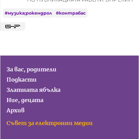
#
музика;рокендрол
#
контрабас
За вас, родители
Подкасти
Златната ябълка
Ние, децата
Архив
Съвет за електронни медии