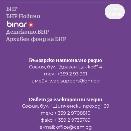
БНР
Нагоре
БНР Новини
Детското.БНР
Архивен фонд на БНР
Българско национално радио
София, бул. "Драган Цанков" 4
тел.: +359 2 93 361
имейл: web.support@bnr.bg
Съвет за електронни медии
София, бул. "Шипченски проход" 69
тел.: + 359 2 9708810
факс: + 359 2 9733769
е-mail: office@cem.bg